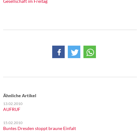
Gesellschaft im Freitag
DIE LINKE
Weitere Themen
Memo-Gruppe
Institut Solidarische Moderne
Rosa-Luxemburg-Stiftung
Über mich
Kontakt
Ähnliche Artikel
13.02.2010
AUFRUF
15.02.2010
Buntes Dresden stoppt braune Einfalt