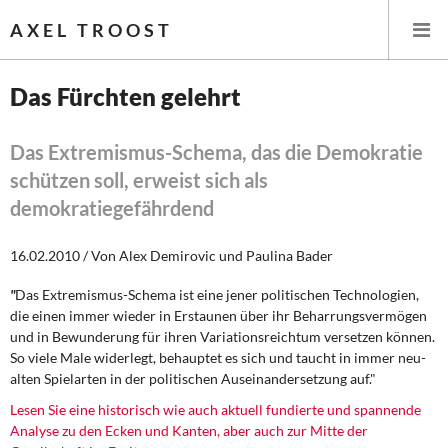
AXEL TROOST
Das Fürchten gelehrt
Startseite
Das Extremismus-Schema, das die Demokratie
schützen soll, erweist sich als
Themen
demokratiegefährdend
Leitlinien linker Wirtschafts- und Finanzpolitik
16.02.2010 / Von Alex Demirovic und Paulina Bader
Wirtschaftspolitik
"
Das Extremismus-Schema ist eine jener politischen Technologien,
die einen immer wieder in Erstaunen über ihr Beharrungsvermögen
Steuer- und Finanzpolitik
und in Bewunderung für ihren Variationsreichtum versetzen können.
So viele Male widerlegt, behauptet es sich und taucht in immer neu-
Öffentliche Infrastruktur und Daseinsvorsorge
alten Spielarten in der politischen Auseinandersetzung auf."
Lesen Sie eine historisch wie auch aktuell fundierte und spannende
Eurokrise und Griechenland
Analyse zu den Ecken und Kanten, aber auch zur Mitte der