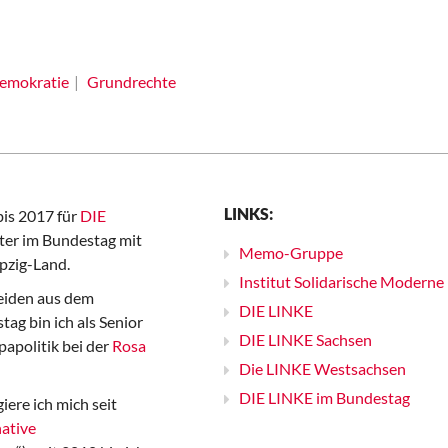
emokratie
Grundrechte
LINKS:
bis 2017 für
DIE
er im Bundestag mit
Memo-Gruppe
pzig-Land.
Institut Solidarische Moderne
iden aus dem
DIE LINKE
ag bin ich als Senior
DIE LINKE Sachsen
papolitik bei der
Rosa
Die LINKE Westsachsen
DIE LINKE im Bundestag
iere ich mich seit
ative