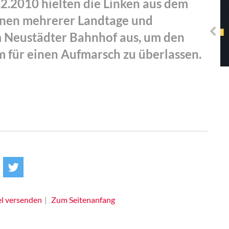
2.2010 hielten die Linken aus dem
Solidarisches EUropa -
Mosaiklinke Perspektiven
onen mehrerer Landtage und
Neustädter Bahnhof aus, um den
 für einen Aufmarsch zu überlassen.
el versenden
Zum Seitenanfang