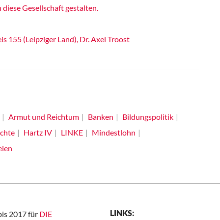
iese Gesellschaft gestalten.
 155 (Leipziger Land), Dr. Axel Troost
Armut und Reichtum
Banken
Bildungspolitik
chte
Hartz IV
LINKE
Mindestlohn
eien
LINKS:
bis 2017 für
DIE