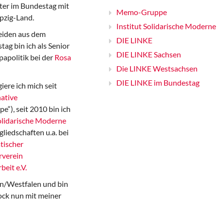
er im Bundestag mit
Memo-Gruppe
pzig-Land.
Institut Solidarische Moderne
iden aus dem
DIE LINKE
ag bin ich als Senior
DIE LINKE Sachsen
papolitik bei der
Rosa
Die LINKE Westsachsen
DIE LINKE im Bundestag
iere ich mich seit
ative
“), seit 2010 bin ich
Solidarische Moderne
gliedschaften u.a. bei
tischer
rverein
beit e.V.
n/Westfalen und bin
ock nun mit meiner