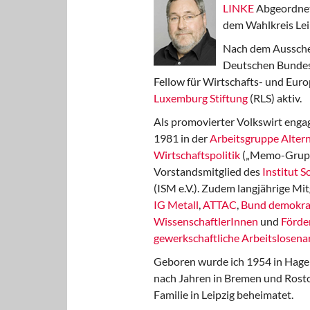
LINKE
Abgeordnet
dem Wahlkreis Lei
Nach dem Aussche
Deutschen Bundest
Fellow für Wirtschafts- und Euro
Luxemburg Stiftung
(RLS) aktiv.
Als promovierter Volkswirt engag
1981 in der
Arbeitsgruppe Altern
Wirtschaftspolitik
(„Memo-Gruppe
Vorstandsmitglied des
Institut 
(ISM e.V.). Zudem langjährige Mit
IG Metall
,
ATTAC
,
Bund demokra
WissenschaftlerInnen
und
Förde
gewerkschaftliche Arbeitslosenar
Geboren wurde ich 1954 in Hage
nach Jahren in Bremen und Rost
Familie in Leipzig beheimatet.