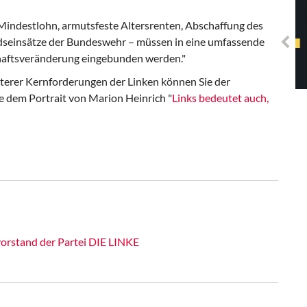
Solidarisches EUropa -
Mosaiklinke Perspektiven
Mindestlohn, armutsfeste Altersrenten, Abschaffung des
dseinsätze der Bundeswehr – müssen in eine umfassende
chaftsveränderung eingebunden werden.
"
eiterer Kernforderungen der Linken können Sie der
 dem Portrait von Marion Heinrich "
Links bedeutet auch,
vorstand der Partei DIE LINKE