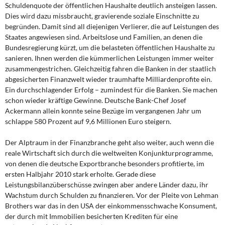
DIE LINKE
Schuldenquote der öffentlichen Haushalte deutlich ansteigen lassen.
Dies wird dazu missbraucht, gravierende soziale Einschnitte zu
begründen. Damit sind all diejenigen Verlierer, die auf Leistungen des
Weitere Themen
Staates angewiesen sind. Arbeitslose und Familien, an denen die
Bundesregierung kürzt, um die belasteten öffentlichen Haushalte zu
Memo-Gruppe
sanieren. Ihnen werden die kümmerlichen Leistungen immer weiter
zusammengestrichen. Gleichzeitig fahren die Banken in der staatlich
Institut Solidarische Moderne
abgesicherten Finanzwelt wieder traumhafte Milliardenprofite ein.
Ein durchschlagender Erfolg – zumindest für die Banken. Sie machen
schon wieder kräftige Gewinne. Deutsche Bank-Chef Josef
Rosa-Luxemburg-Stiftung
Ackermann allein konnte seine Bezüge im vergangenen Jahr um
schlappe 580 Prozent auf 9,6 Millionen Euro steigern.
Über mich
Der Alptraum in der Finanzbranche geht also weiter, auch wenn die
Kontakt
reale Wirtschaft sich durch die weltweiten Konjunkturprogramme,
von denen die deutsche Exportbranche besonders profitierte, im
ersten Halbjahr 2010 stark erholte. Gerade diese
Leistungsbilanzüberschüsse zwingen aber andere Länder dazu, ihr
Wachstum durch Schulden zu finanzieren. Vor der Pleite von Lehman
Brothers war das in den USA der einkommensschwache Konsument,
der durch mit Immobilien besicherten Krediten für eine