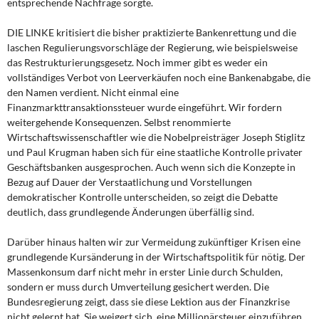
entsprechende Nachfrage sorgte.
DIE LINKE kritisiert die bisher praktizierte Bankenrettung und die
laschen Regulierungsvorschläge der Regierung, wie beispielsweise
das Restrukturierungsgesetz. Noch immer gibt es weder ein
vollständiges Verbot von Leerverkäufen noch eine Bankenabgabe, die
den Namen verdient. Nicht einmal eine
Finanzmarkttransaktionssteuer wurde eingeführt. Wir fordern
weitergehende Konsequenzen. Selbst renommierte
Wirtschaftswissenschaftler wie die Nobelpreisträger Joseph Stiglitz
und Paul Krugman haben sich für eine staatliche Kontrolle privater
Geschäftsbanken ausgesprochen. Auch wenn sich die Konzepte in
Bezug auf Dauer der Verstaatlichung und Vorstellungen
demokratischer Kontrolle unterscheiden, so zeigt die Debatte
deutlich, dass grundlegende Änderungen überfällig sind.
Darüber hinaus halten wir zur Vermeidung zukünftiger Krisen eine
grundlegende Kursänderung in der Wirtschaftspolitik für nötig. Der
Massenkonsum darf nicht mehr in erster Linie durch Schulden,
sondern er muss durch Umverteilung gesichert werden. Die
Bundesregierung zeigt, dass sie diese Lektion aus der Finanzkrise
nicht gelernt hat. Sie weigert sich, eine Millionärsteuer einzuführen.