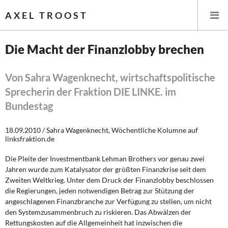
AXEL TROOST
Die Macht der Finanzlobby brechen
Startseite
Von Sahra Wagenknecht, wirtschaftspolitische
Sprecherin der Fraktion DIE LINKE. im
Themen
Bundestag
Leitlinien linker Wirtschafts- und Finanzpolitik
18.09.2010 / Sahra Wagenknecht, Wöchentliche Kolumne auf
linksfraktion.de
Wirtschaftspolitik
Die Pleite der Investmentbank Lehman Brothers vor genau zwei
Steuer- und Finanzpolitik
Jahren wurde zum Katalysator der größten Finanzkrise seit dem
Zweiten Weltkrieg. Unter dem Druck der Finanzlobby beschlossen
Öffentliche Infrastruktur und Daseinsvorsorge
die Regierungen, jeden notwendigen Betrag zur Stützung der
angeschlagenen Finanzbranche zur Verfügung zu stellen, um nicht
Eurokrise und Griechenland
den Systemzusammenbruch zu riskieren. Das Abwälzen der
Rettungskosten auf die Allgemeinheit hat inzwischen die