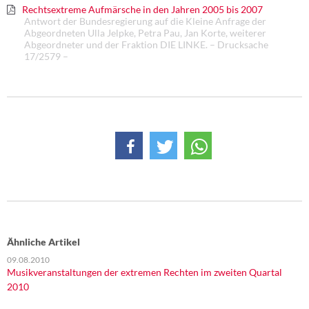
DIE LINKE
Rechtsextreme Aufmärsche in den Jahren 2005 bis 2007
Antwort der Bundesregierung auf die Kleine Anfrage der
Abgeordneten Ulla Jelpke, Petra Pau, Jan Korte, weiterer
Weitere Themen
Abgeordneter und der Fraktion DIE LINKE. – Drucksache
17/2579 –
Memo-Gruppe
Institut Solidarische Moderne
Rosa-Luxemburg-Stiftung
Über mich
Kontakt
Ähnliche Artikel
09.08.2010
Musikveranstaltungen der extremen Rechten im zweiten Quartal
2010