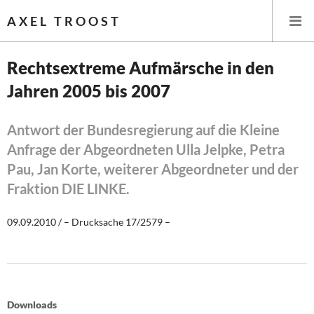
AXEL TROOST
Rechtsextreme Aufmärsche in den
Jahren 2005 bis 2007
Startseite
Themen
Antwort der Bundesregierung auf die Kleine
Anfrage der Abgeordneten Ulla Jelpke, Petra
Leitlinien linker Wirtschafts- und Finanzpolitik
Pau, Jan Korte, weiterer Abgeordneter und der
Fraktion DIE LINKE.
Wirtschaftspolitik
09.09.2010 / – Drucksache 17/2579 –
Steuer- und Finanzpolitik
Öffentliche Infrastruktur und Daseinsvorsorge
Eurokrise und Griechenland
Downloads