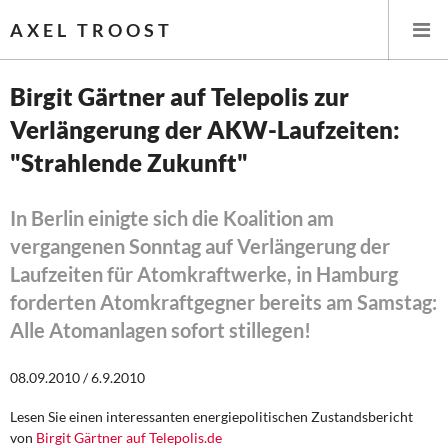
AXEL TROOST
Birgit Gärtner auf Telepolis zur
Verlängerung der AKW-Laufzeiten:
Startseite
"Strahlende Zukunft"
Themen
In Berlin einigte sich die Koalition am
Leitlinien linker Wirtschafts- und Finanzpolitik
vergangenen Sonntag auf Verlängerung der
Laufzeiten für Atomkraftwerke, in Hamburg
Wirtschaftspolitik
forderten Atomkraftgegner bereits am Samstag:
Steuer- und Finanzpolitik
Alle Atomanlagen sofort stillegen!
Öffentliche Infrastruktur und Daseinsvorsorge
08.09.2010 / 6.9.2010
Eurokrise und Griechenland
Lesen Sie einen interessanten energiepolitischen Zustandsbericht
von
Birgit Gärtner auf Telepolis.de