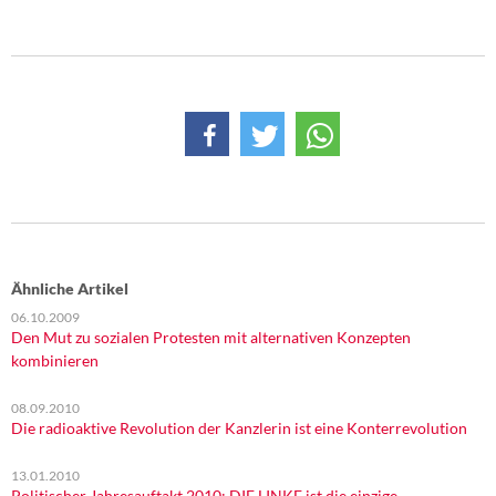
DIE LINKE
Weitere Themen
Memo-Gruppe
Institut Solidarische Moderne
Rosa-Luxemburg-Stiftung
Über mich
Ähnliche Artikel
06.10.2009
Kontakt
Den Mut zu sozialen Protesten mit alternativen Konzepten
kombinieren
08.09.2010
Die radioaktive Revolution der Kanzlerin ist eine Konterrevolution
13.01.2010
Politischer Jahresauftakt 2010: DIE LINKE ist die einzige