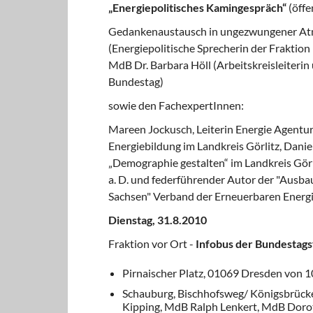
„Energiepolitisches Kamingespräch“
(öffe
Gedankenaustausch in ungezwungener At
(Energiepolitische Sprecherin der Fraktion 
MdB Dr. Barbara Höll (Arbeitskreisleiterin
Bundestag)
sowie den FachexpertInnen:
Mareen Jockusch, Leiterin Energie Agentur
Energiebildung im Landkreis Görlitz, Dani
„Demographie gestalten“ im Landkreis Görl
a. D. und federführender Autor der "Ausba
Sachsen" Verband der Erneuerbaren Energ
Dienstag, 31.8.2010
Fraktion vor Ort -
Infobus der Bundestags
Pirnaischer Platz, 01069 Dresden von 1
Schauburg, Bischhofsweg/ Königsbrücker
Kipping, MdB Ralph Lenkert, MdB Dor