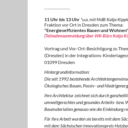
---------------
11 Uhr bis 13 Uhr
*u.a. mit MdB Katja Kipp
Fraktion vor Ort in Dresden zum Thema:
"Energieseffizientes Bauen und Wohnen
(
Teilnahmeanmeldung über WK-Büro Katja Ki
Vortrag und Vor-Ort-Besichtigung zu Them
(Dresden) in der Integrations-Kindertagess
01099 Dresden
Hintergrundinformation:
Die seit 1992 bestehende Architektengemeinsc
Ökologisches Bauen, Passiv- und Niedrigenerg
Ihre Architektur zeichnet sich durch ganzheitl
umweltgerechtes und gesundes Arbeits- bzw. 
Baumaterialien genauso wie die Einbindung r
Für ihre Arbeit wurden sie bereits mit dem Sä
mit dem Sächsischen Innovationspreis Holzba