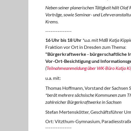
Neben seiner planerischen Tätigkeit hält Olaf
Vorträge, sowie Seminar- und Lehrveranstalt
Krems.
---------------
16 Uhr bis 18 Uhr
*u.a. mit MdB Katja Kipp
Fraktion vor Ort in Dresden zum Thema:
"Bürgerkraftwerke - bürgerschaftliche In
Vor-Ort-Besichtigung und Informationsg
(
Teilnahmeanmeldung über WK-Büro Katja Ki
u.a. mit:
Thomas Hoffmann, Vorstand der Sachsen 
*berät mehrere sächsische Kommunen zum The
zahlreicher Bürgerkraftwerke in Sachsen
Stefan Mertenskötter, Geschäftsführer Um
Ort: Vitzthum-Gymnasium, Paradiesstraß
---------------