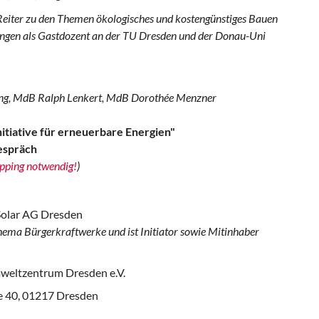
 Reiter zu den Themen ökologisches und kostengünstiges Bauen
ungen als Gastdozent an der TU Dresden und der Donau-Uni
ing, MdB Ralph Lenkert, MdB Dorothée Menzner
itiative für erneuerbare Energien"
espräch
pping notwendig!
)
Solar AG Dresden
ma Bürgerkraftwerke und ist Initiator sowie Mitinhaber
weltzentrum Dresden e.V.
e 40, 01217 Dresden