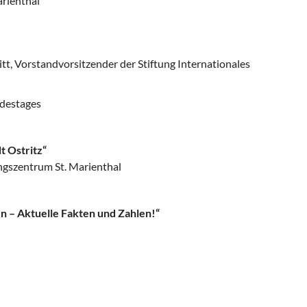
rienthal
itt, Vorstandvorsitzender der Stiftung Internationales
ndestages
t Ostritz“
ngszentrum St. Marienthal
n – Aktuelle Fakten und Zahlen!“