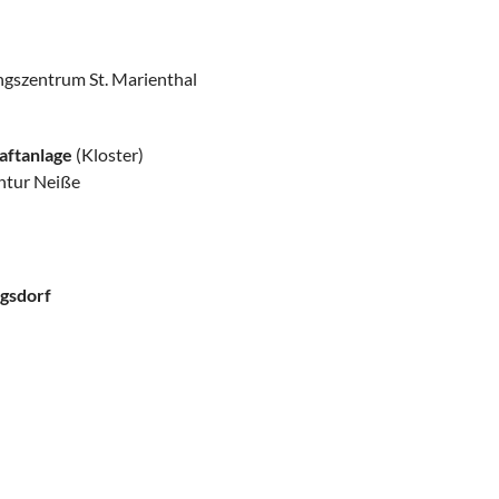
ngszentrum St. Marienthal
aftanlage
(Kloster)
ntur Neiße
igsdorf