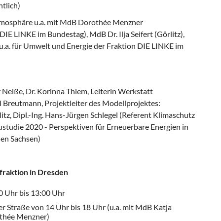
ntlich)
mosphäre u.a. mit MdB Dorothée Menzner
DIE LINKE im Bundestag), MdB Dr. Ilja Seifert (Görlitz),
 u.a. für Umwelt und Energie der Fraktion DIE LINKE im
 Neiße, Dr. Korinna Thiem, Leiterin Werkstatt
el Breutmann, Projektleiter des Modellprojektes:
itz, Dipl.-Ing. Hans-Jürgen Schlegel (Referent Klimaschutz
ustudie 2020 - Perspektiven für Erneuerbare Energien in
ien Sachsen)
fraktion in Dresden
0 Uhr bis 13:00 Uhr
 Straße von 14 Uhr bis 18 Uhr (u.a. mit MdB Katja
othée Menzner)