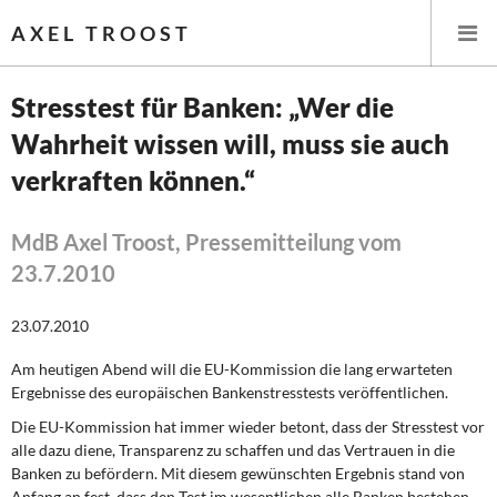
AXEL TROOST
Stresstest für Banken: „Wer die
Wahrheit wissen will, muss sie auch
Startseite
verkraften können.“
Themen
MdB Axel Troost, Pressemitteilung vom
Leitlinien linker Wirtschafts- und Finanzpolitik
23.7.2010
Wirtschaftspolitik
23.07.2010
Steuer- und Finanzpolitik
Am heutigen Abend will die EU-Kommission die lang erwarteten
Ergebnisse des europäischen Bankenstresstests veröffentlichen.
Öffentliche Infrastruktur und Daseinsvorsorge
Die EU-Kommission hat immer wieder betont, dass der Stresstest vor
alle dazu diene, Transparenz zu schaffen und das Vertrauen in die
Eurokrise und Griechenland
Banken zu befördern. Mit diesem gewünschten Ergebnis stand von
Anfang an fest, dass den Test im wesentlichen alle Banken bestehen