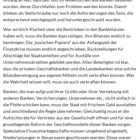
DIE LINKE
würden, deren Durchfallen zum Problem werden könnte. Damit
blieben als Stellschraube nur noch die Anforderungen des Tests, die
Weitere Themen
entsprechend weichgespült und heruntergeschraubt wurden.
Wer wirklich Klarheit über die Restrisiken in den Bankbilanzen
Memo-Gruppe
haben will, muss die Banken dazu nötigen, ihre Bilanzen endlich zu
bereinigen. Die „toxischen Papiere“ aus der Anfangszeit der
Institut Solidarische Moderne
Finanzkrise müssen endlich abgeschrieben, Rückstellungen für
Abschläge bei Staatsanleihen und für Ausfälle von
Unternehmenskrediten gebildet werden. Allen Beteiligten ist klar,
Rosa-Luxemburg-Stiftung
dass die privaten Geschäftsbanken und die Landesbanken eine solche
Bilanzbereinigung aus eigenen Mitteln nicht verkraften können. Wer
Über mich
die Wahrheit wissen will, muss sie auch verkraften können.
Banken, die man aufgrund ihrer Größe oder ihrer Vernetzung mit
Kontakt
anderen Banken, Versicherungen, Unternehmen etc., nicht einfach in
die Pleite schicken kann, muss der Staat mit frischem Geld ausstatten
und anschließend die Regie übernehmen. Gleichzeitig muss er die
Aufsichtsräte für Vertreter aus der Gesellschaft öffnen und für eine
grundlegende Reform der Geschäftsmodelle dieser Banken sorgen.
Spekulative Finanzmarktgeschäfte müssen umgehend eingestellt,
Niederlassungen in Steueroasen geschlossen werden. Diese wären