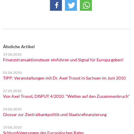
DIE LINKE
Weitere Themen
Memo-Gruppe
Institut Solidarische Moderne
Ähnliche Artikel
19.06.2010
Finanzstransaktionsteuer einführen und Signal für Europa geben!
Rosa-Luxemburg-Stiftung
01.06.2010
Über mich
TIPP: Veranstaltungen mit Dr. Axel Troost in Sachsen im Juni 2010
Kontakt
27.05.2010
Von Axel Troost, DISPUT 4/2010: "Wetten auf den Zusammenbruch"
24.06.2010
Glossar zur Zentralbankpolitik und Staatsrefinanzierung
19.06.2010
Schlussfolgerungen des Europäischen Rates