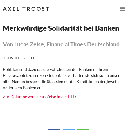
AXEL TROOST
Merkwürdige Solidarität bei Banken
Startseite
Von Lucas Zeise, Financial Times Deutschland
Themen
25.06.2010 / FTD
Leitlinien linker Wirtschafts- und Finanzpolitik
Politiker sind dazu da, die Extrakosten der Banken in ihrem
Einzugsgebiet zu senken - jedenfalls verhalten sie sich so: In unser
Wirtschaftspolitik
aller Namen bessern die Staatslenker die Konditionen der jeweils
nationalen Banken auf.
Steuer- und Finanzpolitik
Zur Kolumne von Lucas Zeise in der FTD
Öffentliche Infrastruktur und Daseinsvorsorge
Eurokrise und Griechenland