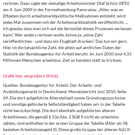
DIE LINKE
rechnen. Dazu sagte der damalige Arbeitsminister Olaf Scholz (SPD)
am 4. Juni 2009 in der Fernsehsendung Panorama: „Alles, was an
Effekten durch arbeitsmarktpolitische Maßnahmen entsteht, wird
Weitere Themen
jedes Mal zusammen mit der Arbeitsmarktstatistik veröffentlicht. ...
Ich glaube, dass man sich auf die Seriosität dieses Prozesses verlassen
Memo-Gruppe
kann.“ Wer anders rechnen wolle, könne ja „seine Zahl
veröffentlichen - und dazu ein Flugblatt drucken.“ Das tun wir gern.
Institut Solidarische Moderne
Hier ist die tatsächliche Zahl, die allein auf amtlichen Daten der
Statistik der Bundesagentur für Arbeit beruht. Im Juni 2010 sind 4,33
Millionen Menschen arbeitslos. Zeit zu handeln statt zu tricksen.
Rosa-Luxemburg-Stiftung
Über mich
Grafik hier vergrößern (Klick)
Quellen:
Bundesagentur für Arbeit: Der Arbeits- und
Kontakt
Ausbildungsmarkt in Deutschland. Monatsbericht Juni 2010, Seite
69. Die dort aufgeführte Altersteilzeit sowie Gründungszuschüsse
und sonstige geförderte Selbstständigkeit haben wir in der Tabelle
nicht berücksichtigt. Die dort ebenfalls aufgeführten älteren
Arbeitslosen, die gemäß § 53a Abs. 2 SGB II nicht als arbeitslos
zählen, sind enthalten in der ersten Gruppe der Tabelle (Älter als 58,
beziehen Arbeitslosengeld II). Diese große Gruppe der älteren ALG II-