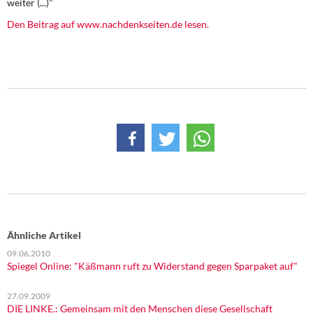
weiter (...)"
DIE LINKE
Den Beitrag auf www.nachdenkseiten.de lesen.
Weitere Themen
Memo-Gruppe
Institut Solidarische Moderne
Rosa-Luxemburg-Stiftung
Über mich
Kontakt
Ähnliche Artikel
09.06.2010
Spiegel Online: "Käßmann ruft zu Widerstand gegen Sparpaket auf"
27.09.2009
DIE LINKE.: Gemeinsam mit den Menschen diese Gesellschaft