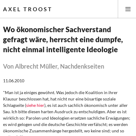
AXEL TROOST
Wo ökonomischer Sachverstand
gefragt wäre, herrscht eine dumpfe,
Startseite
nicht einmal intelligente Ideologie
Themen
Von Albrecht Müller, Nachdenkseiten
Leitlinien linker Wirtschafts- und Finanzpolitik
11.06.2010
Wirtschaftspolitik
"Man ist ja einiges gewöhnt. Was jedoch die Koalition in ihrer
Steuer- und Finanzpolitik
Klausur beschlossen hat, hat nicht nur eine bösartige soziale
Schlagseite (
siehe hier
), es ist auch sachlich ökonomisch unter aller
Öffentliche Infrastruktur und Daseinsvorsorge
Sau. Ich bitte diesen harten Ausdruck zu entschuldigen. Aber es ist
wirklich so: Parolen und Ideologien ersetzen sachliche Erwägungen;
es wird gelogen und die deutsche Geschichte verfälscht; es werden
Eurokrise und Griechenland
ökonomische Zusammenhänge hergestellt, wo keine sind; und so