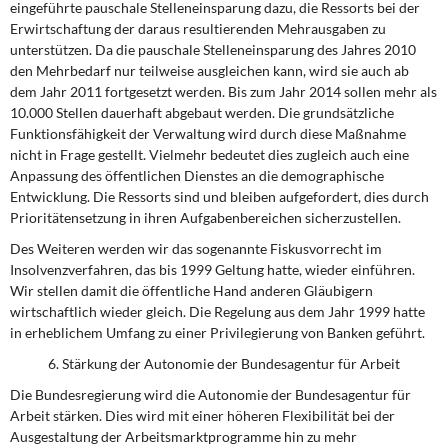
eingeführte pauschale Stelleneinsparung dazu, die Ressorts bei der
Erwirtschaftung der daraus resultierenden Mehrausgaben zu
unterstützen. Da die pauschale Stelleneinsparung des Jahres 2010
den Mehrbedarf nur teilweise ausgleichen kann, wird sie auch ab
dem Jahr 2011 fortgesetzt werden. Bis zum Jahr 2014 sollen mehr als
10.000 Stellen dauerhaft abgebaut werden. Die grundsätzliche
Funktionsfähigkeit der Verwaltung wird durch diese Maßnahme
nicht in Frage gestellt. Vielmehr bedeutet dies zugleich auch eine
Anpassung des öffentlichen Dienstes an die demographische
Entwicklung. Die Ressorts sind und bleiben aufgefordert, dies durch
Prioritätensetzung in ihren Aufgabenbereichen sicherzustellen.
Des Weiteren werden wir das sogenannte Fiskusvorrecht im
Insolvenzverfahren, das bis 1999 Geltung hatte, wieder einführen.
Wir stellen damit die öffentliche Hand anderen Gläubigern
wirtschaftlich wieder gleich. Die Regelung aus dem Jahr 1999 hatte
in erheblichem Umfang zu einer Privilegierung von Banken geführt.
6. Stärkung der Autonomie der Bundesagentur für Arbeit
Die Bundesregierung wird die Autonomie der Bundesagentur für
Arbeit stärken. Dies wird mit einer höheren Flexibilität bei der
Ausgestaltung der Arbeitsmarktprogramme hin zu mehr