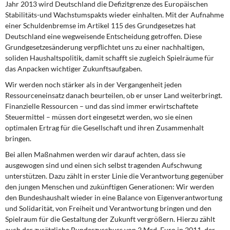
Jahr 2013 wird Deutschland die Defizitgrenze des Europäischen
Stabilitäts-und Wachstumspakts wieder einhalten. Mit der Aufnahme
einer Schuldenbremse im Artikel 115 des Grundgesetzes hat
Deutschland eine wegweisende Entscheidung getroffen. Diese
Grundgesetzesänderung verpflichtet uns zu einer nachhaltigen,
soliden Haushaltspolitik, damit schafft sie zugleich Spielräume für
das Anpacken wichtiger Zukunftsaufgaben.
Wir werden noch stärker als in der Vergangenheit jeden
Ressourceneinsatz danach beurteilen, ob er unser Land weiterbringt.
Finanzielle Ressourcen – und das sind immer erwirtschaftete
Steuermittel – müssen dort eingesetzt werden, wo sie einen
optimalen Ertrag für die Gesellschaft und ihren Zusammenhalt
bringen.
Bei allen Maßnahmen werden wir darauf achten, dass sie
ausgewogen sind und einen sich selbst tragenden Aufschwung
unterstützen. Dazu zählt in erster Linie die Verantwortung gegenüber
den jungen Menschen und zukünftigen Generationen: Wir werden
den Bundeshaushalt wieder in eine Balance von Eigenverantwortung
und Solidarität, von Freiheit und Verantwortung bringen und den
Spielraum für die Gestaltung der Zukunft vergrößern. Hierzu zählt
auch der zusätzliche Bundeszuschuss von 2 Mrd. Euro in 2011, der