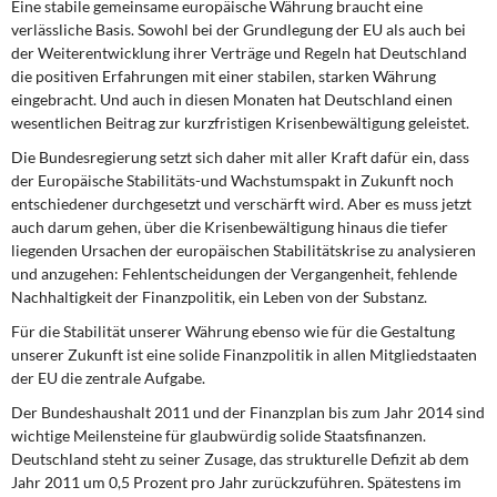
Eine stabile gemeinsame europäische Währung braucht eine
verlässliche Basis. Sowohl bei der Grundlegung der EU als auch bei
der Weiterentwicklung ihrer Verträge und Regeln hat Deutschland
die positiven Erfahrungen mit einer stabilen, starken Währung
eingebracht. Und auch in diesen Monaten hat Deutschland einen
wesentlichen Beitrag zur kurzfristigen Krisenbewältigung geleistet.
Die Bundesregierung setzt sich daher mit aller Kraft dafür ein, dass
der Europäische Stabilitäts-und Wachstumspakt in Zukunft noch
entschiedener durchgesetzt und verschärft wird. Aber es muss jetzt
auch darum gehen, über die Krisenbewältigung hinaus die tiefer
liegenden Ursachen der europäischen Stabilitätskrise zu analysieren
und anzugehen: Fehlentscheidungen der Vergangenheit, fehlende
Nachhaltigkeit der Finanzpolitik, ein Leben von der Substanz.
Für die Stabilität unserer Währung ebenso wie für die Gestaltung
unserer Zukunft ist eine solide Finanzpolitik in allen Mitgliedstaaten
der EU die zentrale Aufgabe.
Der Bundeshaushalt 2011 und der Finanzplan bis zum Jahr 2014 sind
wichtige Meilensteine für glaubwürdig solide Staatsfinanzen.
Deutschland steht zu seiner Zusage, das strukturelle Defizit ab dem
Jahr 2011 um 0,5 Prozent pro Jahr zurückzuführen. Spätestens im