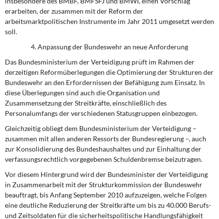
insbesondere des BMBF, BMFSFJ und BMWI, einen Vorschlag
erarbeiten, der zusammen mit der Reform der
arbeitsmarktpolitischen Instrumente im Jahr 2011 umgesetzt werden
soll.
4. Anpassung der Bundeswehr an neue Anforderung
Das Bundesministerium der Verteidigung prüft im Rahmen der
derzeitigen Reformüberlegungen die Optimierung der Strukturen der
Bundeswehr an den Erfordernissen der Befähigung zum Einsatz. In
diese Überlegungen sind auch die Organisation und
Zusammensetzung der Streitkräfte, einschließlich des
Personalumfangs der verschiedenen Statusgruppen einbezogen.
Gleichzeitig obliegt dem Bundesministerium der Verteidigung –
zusammen mit allen anderen Ressorts der Bundesregierung –, auch
zur Konsolidierung des Bundeshaushaltes und zur Einhaltung der
verfassungsrechtlich vorgegebenen Schuldenbremse beizutragen.
Vor diesem Hintergrund wird der Bundesminister der Verteidigung
in Zusammenarbeit mit der Strukturkommission der Bundeswehr
beauftragt, bis Anfang September 2010 aufzuzeigen, welche Folgen
eine deutliche Reduzierung der Streitkräfte um bis zu 40.000 Berufs-
und Zeitsoldaten für die sicherheitspolitische Handlungsfähigkeit