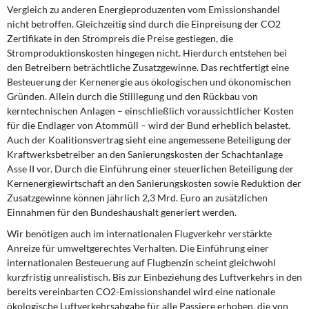
Vergleich zu anderen Energieproduzenten vom Emissionshandel
nicht betroffen. Gleichzeitig sind durch die Einpreisung der CO2
Zertifikate in den Strompreis die Preise gestiegen, die
Stromproduktionskosten hingegen nicht. Hierdurch entstehen bei
den Betreibern beträchtliche Zusatzgewinne. Das rechtfertigt eine
Besteuerung der Kernenergie aus ökologischen und ökonomischen
Gründen. Allein durch die Stilllegung und den Rückbau von
kerntechnischen Anlagen – einschließlich voraussichtlicher Kosten
für die Endlager von Atommüll – wird der Bund erheblich belastet.
Auch der Koalitionsvertrag sieht eine angemessene Beteiligung der
Kraftwerksbetreiber an den Sanierungskosten der Schachtanlage
Asse II vor. Durch die Einführung einer steuerlichen Beteiligung der
Kernenergiewirtschaft an den Sanierungskosten sowie Reduktion der
Zusatzgewinne können jährlich 2,3 Mrd. Euro an zusätzlichen
Einnahmen für den Bundeshaushalt generiert werden.
Wir benötigen auch im internationalen Flugverkehr verstärkte
Anreize für umweltgerechtes Verhalten. Die Einführung einer
internationalen Besteuerung auf Flugbenzin scheint gleichwohl
kurzfristig unrealistisch. Bis zur Einbeziehung des Luftverkehrs in den
bereits vereinbarten CO2-Emissionshandel wird eine nationale
ökologische Luftverkehrsabgabe für alle Passiere erhoben, die von