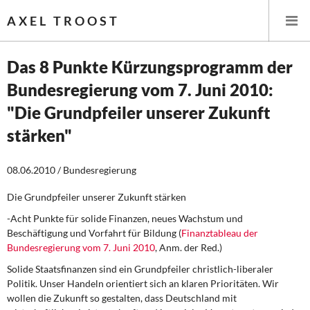
AXEL TROOST
Das 8 Punkte Kürzungsprogramm der
Bundesregierung vom 7. Juni 2010:
Startseite
"Die Grundpfeiler unserer Zukunft
Themen
stärken"
Leitlinien linker Wirtschafts- und Finanzpolitik
08.06.2010 / Bundesregierung
Wirtschaftspolitik
Die Grundpfeiler unserer Zukunft stärken
-Acht Punkte für solide Finanzen, neues Wachstum und
Steuer- und Finanzpolitik
Beschäftigung und Vorfahrt für Bildung
(
Finanztableau der
Bundesregierung vom 7. Juni 2010
, Anm. der Red.)
Öffentliche Infrastruktur und Daseinsvorsorge
Solide Staatsfinanzen sind ein Grundpfeiler christlich-liberaler
Politik. Unser Handeln orientiert sich an klaren Prioritäten. Wir
Eurokrise und Griechenland
wollen die Zukunft so gestalten, dass Deutschland mit