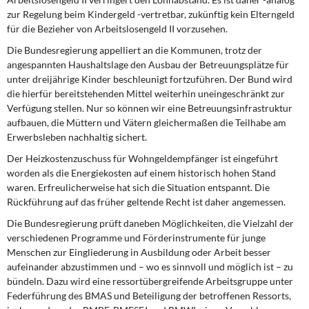
zur Regelung beim Kindergeld -vertretbar, zukünftig kein Elterngeld
für die Bezieher von Arbeitslosengeld II vorzusehen.
Die Bundesregierung appelliert an die Kommunen, trotz der
angespannten Haushaltslage den Ausbau der Betreuungsplätze für
unter dreijährige Kinder beschleunigt fortzuführen. Der Bund wird
die hierfür bereitstehenden Mittel weiterhin uneingeschränkt zur
Verfügung stellen. Nur so können wir eine Betreuungsinfrastruktur
aufbauen, die Müttern und Vätern gleichermaßen die Teilhabe am
Erwerbsleben nachhaltig sichert.
Der Heizkostenzuschuss für Wohngeldempfänger ist eingeführt
worden als die Energiekosten auf einem historisch hohen Stand
waren. Erfreulicherweise hat sich die Situation entspannt. Die
Rückführung auf das früher geltende Recht ist daher angemessen.
Die Bundesregierung prüft daneben Möglichkeiten, die Vielzahl der
verschiedenen Programme und Förderinstrumente für junge
Menschen zur Eingliederung in Ausbildung oder Arbeit besser
aufeinander abzustimmen und – wo es sinnvoll und möglich ist – zu
bündeln. Dazu wird eine ressortübergreifende Arbeitsgruppe unter
Federführung des BMAS und Beteiligung der betroffenen Ressorts,