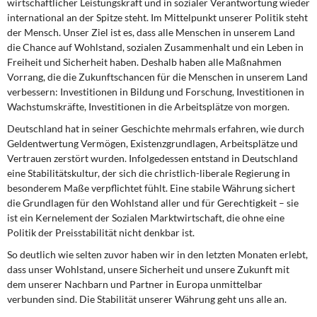
wirtschaftlicher Leistungskraft und in sozialer Verantwortung wieder
DIE LINKE
international an der Spitze steht. Im Mittelpunkt unserer Politik steht
der Mensch. Unser Ziel ist es, dass alle Menschen in unserem Land
Weitere Themen
die Chance auf Wohlstand, sozialen Zusammenhalt und ein Leben in
Freiheit und Sicherheit haben. Deshalb haben alle Maßnahmen
Memo-Gruppe
Vorrang, die die Zukunftschancen für die Menschen in unserem Land
verbessern: Investitionen in Bildung und Forschung, Investitionen in
Wachstumskräfte, Investitionen in die Arbeitsplätze von morgen.
Institut Solidarische Moderne
Deutschland hat in seiner Geschichte mehrmals erfahren, wie durch
Rosa-Luxemburg-Stiftung
Geldentwertung Vermögen, Existenzgrundlagen, Arbeitsplätze und
Vertrauen zerstört wurden. Infolgedessen entstand in Deutschland
eine Stabilitätskultur, der sich die christlich-liberale Regierung in
Über mich
besonderem Maße verpflichtet fühlt. Eine stabile Währung sichert
die Grundlagen für den Wohlstand aller und für Gerechtigkeit – sie
Kontakt
ist ein Kernelement der Sozialen Marktwirtschaft, die ohne eine
Politik der Preisstabilität nicht denkbar ist.
So deutlich wie selten zuvor haben wir in den letzten Monaten erlebt,
dass unser Wohlstand, unsere Sicherheit und unsere Zukunft mit
dem unserer Nachbarn und Partner in Europa unmittelbar
verbunden sind. Die Stabilität unserer Währung geht uns alle an.