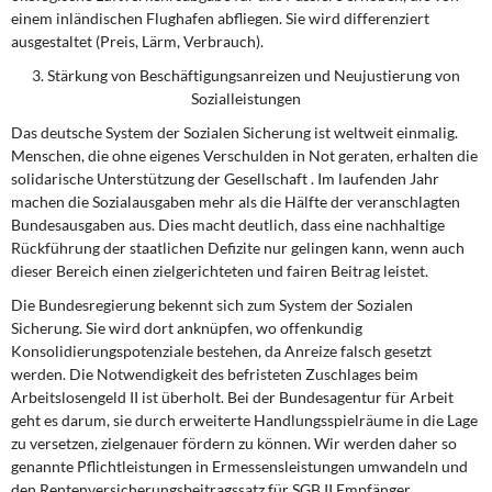
einem inländischen Flughafen abfliegen. Sie wird differenziert
ausgestaltet (Preis, Lärm, Verbrauch).
3. Stärkung von Beschäftigungsanreizen und Neujustierung von
Sozialleistungen
Das deutsche System der Sozialen Sicherung ist weltweit einmalig.
Menschen, die ohne eigenes Verschulden in Not geraten, erhalten die
solidarische Unterstützung der Gesellschaft . Im laufenden Jahr
machen die Sozialausgaben mehr als die Hälfte der veranschlagten
Bundesausgaben aus. Dies macht deutlich, dass eine nachhaltige
Rückführung der staatlichen Defizite nur gelingen kann, wenn auch
dieser Bereich einen zielgerichteten und fairen Beitrag leistet.
Die Bundesregierung bekennt sich zum System der Sozialen
Sicherung. Sie wird dort anknüpfen, wo offenkundig
Konsolidierungspotenziale bestehen, da Anreize falsch gesetzt
werden. Die Notwendigkeit des befristeten Zuschlages beim
Arbeitslosengeld II ist überholt. Bei der Bundesagentur für Arbeit
geht es darum, sie durch erweiterte Handlungsspielräume in die Lage
zu versetzen, zielgenauer fördern zu können. Wir werden daher so
genannte Pflichtleistungen in Ermessensleistungen umwandeln und
den Rentenversicherungsbeitragssatz für SGB II Empfänger