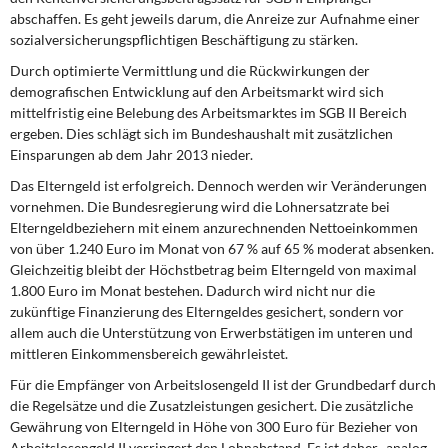
abschaffen. Es geht jeweils darum, die Anreize zur Aufnahme einer
sozialversicherungspflichtigen Beschäftigung zu stärken.
Durch optimierte Vermittlung und die Rückwirkungen der
demografischen Entwicklung auf den Arbeitsmarkt wird sich
mittelfristig eine Belebung des Arbeitsmarktes im SGB II Bereich
ergeben. Dies schlägt sich im Bundeshaushalt mit zusätzlichen
Einsparungen ab dem Jahr 2013 nieder.
Das Elterngeld ist erfolgreich. Dennoch werden wir Veränderungen
vornehmen. Die Bundesregierung wird die Lohnersatzrate bei
Elterngeldbeziehern mit einem anzurechnenden Nettoeinkommen
von über 1.240 Euro im Monat von 67 % auf 65 % moderat absenken.
Gleichzeitig bleibt der Höchstbetrag beim Elterngeld von maximal
1.800 Euro im Monat bestehen. Dadurch wird nicht nur die
zukünftige Finanzierung des Elterngeldes gesichert, sondern vor
allem auch die Unterstützung von Erwerbstätigen im unteren und
mittleren Einkommensbereich gewährleistet.
Für die Empfänger von Arbeitslosengeld II ist der Grundbedarf durch
die Regelsätze und die Zusatzleistungen gesichert. Die zusätzliche
Gewährung von Elterngeld in Höhe von 300 Euro für Bezieher von
Arbeitslosengeld II verringert den Lohnabstand. Es ist daher -analog