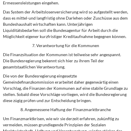
Ermessensleistungen eingehen.
Das System der Arbeitslosenversicherung wird so aufgestellt werden,
dass es mittel-und langfristig ohne Darlehen oder Zuschüsse aus dem
Bundeshaushalt wirtschaften kann. Unterjährigen
Liquiditätsbedarfen soll die Bundesagentur für Arbeit durch die
Möglichkeit eigener kurzfristiger Kreditaufnahme begegnen können.
7. Verantwortung für die Kommunen
Die Finanzsituation der Kommunen ist teilweise sehr angespannt
.
Die Bundesregierung bekennt sich hier zu ihrem Teil der
gesamtstaatlichen Verantwortung.
Die von der Bundesregierung eingesetzte
Gemeindefinanzkommission erarbeitet daher gegenwärtig einen
Vorschlag, die Finanzen der Kommunen auf eine stabile Grundlage zu
stellen. Sobald diese Vorschläge vorliegen, wird die Bundesregierung
diese zügig prüfen und zur Entscheidung bringen.
8. Angemessene Haftung der Finanzmarktbranche
Um Finanzmarktkrisen, wie wir sie derzeit erfahren, zukünftig zu
vermeiden, müssen grundlegende Prinzipien der Sozialen
Marktwirtschaft -Haftung und Verantwortung -wieder stärker das