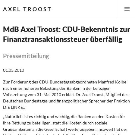
AXEL TROOST
MdB Axel Troost: CDU-Bekenntnis zur
Finanztransaktionssteuer überfällig
Startseite
Themen
Pressemitteilung
Leitlinien linker Wirtschafts- und Finanzpolitik
01.05.2010
Zur Forderung des CDU-Bundestagsabgeordneten Manfred Kolbe
Wirtschaftspolitik
nach einer höheren Belastung der Banken in der Leipziger
Volkszeitung vom 31. Mai 2010 erklärt Dr. Axel Troost, Mitglied des
Steuer- und Finanzpolitik
Deutschen Bundestages und finanzpolitischer Sprecher der Fraktion
DIE LINKE.:
Öffentliche Infrastruktur und Daseinsvorsorge
„Natürlich ist es richtig und wichtig, die Banken an den Kosten für
ihre Rettung zu beteiligen, statt die Kosten durch soziale
Eurokrise und Griechenland
Grausamkeiten an die Gesellschaft weiterzugeben. Insoweit hat der