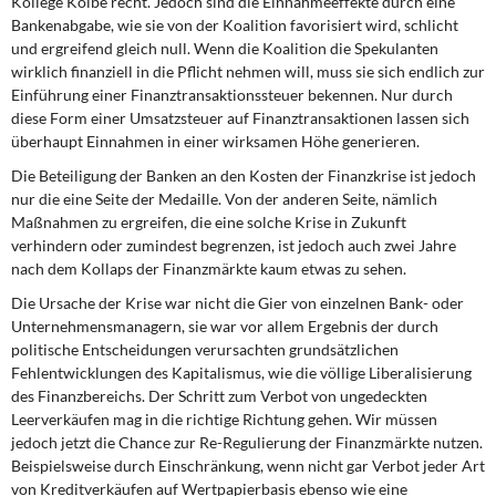
Kollege Kolbe recht. Jedoch sind die Einnahmeeffekte durch eine
DIE LINKE
Bankenabgabe, wie sie von der Koalition favorisiert wird, schlicht
und ergreifend gleich null. Wenn die Koalition die Spekulanten
Weitere Themen
wirklich finanziell in die Pflicht nehmen will, muss sie sich endlich zur
Einführung einer Finanztransaktionssteuer bekennen. Nur durch
Memo-Gruppe
diese Form einer Umsatzsteuer auf Finanztransaktionen lassen sich
überhaupt Einnahmen in einer wirksamen Höhe generieren.
Institut Solidarische Moderne
Die Beteiligung der Banken an den Kosten der Finanzkrise ist jedoch
nur die eine Seite der Medaille. Von der anderen Seite, nämlich
Maßnahmen zu ergreifen, die eine solche Krise in Zukunft
Rosa-Luxemburg-Stiftung
verhindern oder zumindest begrenzen, ist jedoch auch zwei Jahre
nach dem Kollaps der Finanzmärkte kaum etwas zu sehen.
Über mich
Die Ursache der Krise war nicht die Gier von einzelnen Bank- oder
Unternehmensmanagern, sie war vor allem Ergebnis der durch
Kontakt
politische Entscheidungen verursachten grundsätzlichen
Fehlentwicklungen des Kapitalismus, wie die völlige Liberalisierung
des Finanzbereichs. Der Schritt zum Verbot von ungedeckten
Leerverkäufen mag in die richtige Richtung gehen. Wir müssen
jedoch jetzt die Chance zur Re-Regulierung der Finanzmärkte nutzen.
Beispielsweise durch Einschränkung, wenn nicht gar Verbot jeder Art
von Kreditverkäufen auf Wertpapierbasis ebenso wie eine