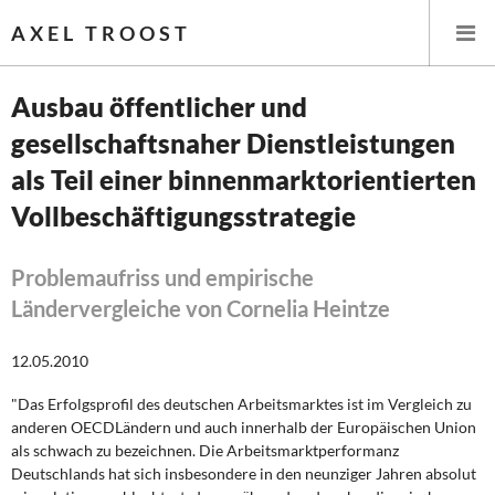
AXEL TROOST
Ausbau öffentlicher und
gesellschaftsnaher Dienstleistungen
Startseite
als Teil einer binnenmarktorientierten
Themen
Vollbeschäftigungsstrategie
Leitlinien linker Wirtschafts- und Finanzpolitik
Problemaufriss und empirische
Ländervergleiche von Cornelia Heintze
Wirtschaftspolitik
Steuer- und Finanzpolitik
12.05.2010
"Das Erfolgsprofil des deutschen Arbeitsmarktes ist im Vergleich zu
Öffentliche Infrastruktur und Daseinsvorsorge
anderen OECDLändern und auch innerhalb der Europäischen Union
als schwach zu bezeichnen. Die Arbeitsmarktperformanz
Eurokrise und Griechenland
Deutschlands hat sich insbesondere in den neunziger Jahren absolut