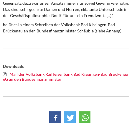
DIE LINKE
Gegensatz dazu war unser Ansatz immer nur soviel Gewinn
wie nötig.
Das sind, sehr geehrte Damen und Herren, eklatante Unterschiede in
der Geschäftsphilosophie. Boni? Für uns ein Fremdwort.
(...)",
Weitere Themen
heißt es in einem Schreiben der Volksbank Bad Kissingen-Bad
Memo-Gruppe
Brückenau an den Bundesfinanzminister Schäuble (siehe Anhang)
Institut Solidarische Moderne
Rosa-Luxemburg-Stiftung
Downloads
Über mich
Mail der Volksbank Raiffeisenbank Bad Kissingen-Bad Brückenau
eG an den Bundesfinanzminister
Kontakt