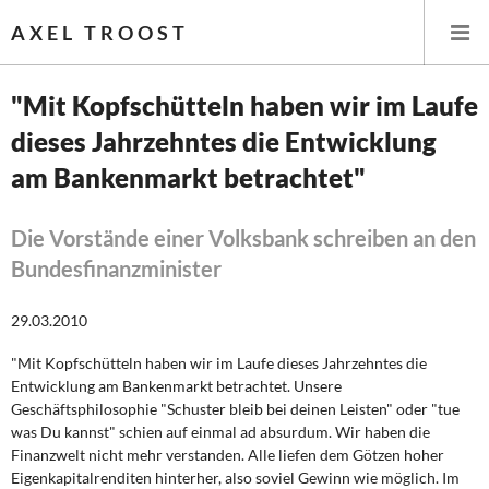
AXEL TROOST
"Mit Kopfschütteln haben wir im Laufe
dieses Jahrzehntes die Entwicklung
Startseite
am Bankenmarkt betrachtet"
Themen
Die Vorstände einer Volksbank schreiben an den
Leitlinien linker Wirtschafts- und Finanzpolitik
Bundesfinanzminister
Wirtschaftspolitik
29.03.2010
Steuer- und Finanzpolitik
"Mit Kopfschütteln haben wir im Laufe dieses Jahrzehntes die
Entwicklung am Bankenmarkt
betrachtet. Unsere
Öffentliche Infrastruktur und Daseinsvorsorge
Geschäftsphilosophie "Schuster bleib bei deinen Leisten" oder
"tue
was Du kannst" schien auf einmal ad absurdum. Wir haben die
Eurokrise und Griechenland
Finanzwelt nicht
mehr verstanden. Alle liefen dem Götzen hoher
Eigenkapitalrenditen hinterher, also soviel
Gewinn wie möglich. Im