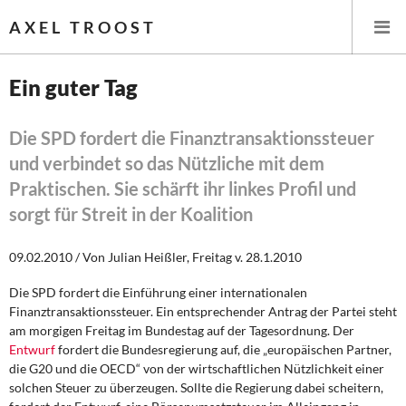
AXEL TROOST
Ein guter Tag
Startseite
Die SPD fordert die Finanztransaktionssteuer
und verbindet so das Nützliche mit dem
Themen
Praktischen. Sie schärft ihr linkes Profil und
Leitlinien linker Wirtschafts- und Finanzpolitik
sorgt für Streit in der Koalition
Wirtschaftspolitik
09.02.2010 / Von Julian Heißler, Freitag v. 28.1.2010
Steuer- und Finanzpolitik
Die SPD fordert die Einführung einer internationalen
Finanztransaktionssteuer. Ein entsprechender Antrag der Partei steht
am morgigen Freitag im Bundestag auf der Tagesordnung. Der
Öffentliche Infrastruktur und Daseinsvorsorge
Entwurf
fordert die Bundesregierung auf, die „europäischen Partner,
die G20 und die OECD“ von der wirtschaftlichen Nützlichkeit einer
Eurokrise und Griechenland
solchen Steuer zu überzeugen. Sollte die Regierung dabei scheitern,