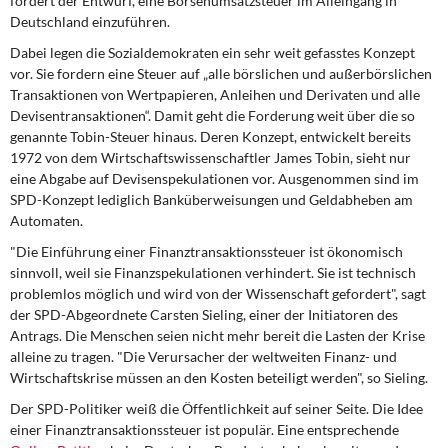
fordert der Entwurf, eine Börsenumsatzsteuer im Alleingang in
DIE LINKE
Deutschland einzuführen.
Dabei legen die Sozialdemokraten ein sehr weit gefasstes Konzept
Weitere Themen
vor. Sie fordern eine Steuer auf „alle börslichen und außerbörslichen
Transaktionen von Wertpapieren, Anleihen und Derivaten und alle
Memo-Gruppe
Devisentransaktionen“. Damit geht die Forderung weit über die so
genannte Tobin-Steuer hinaus. Deren Konzept, entwickelt bereits
Institut Solidarische Moderne
1972 von dem Wirtschaftswissenschaftler James Tobin, sieht nur
eine Abgabe auf Devisenspekulationen vor. Ausgenommen sind im
SPD-Konzept lediglich Banküberweisungen und Geldabheben am
Rosa-Luxemburg-Stiftung
Automaten.
Über mich
"Die Einführung einer Finanztransaktionssteuer ist ökonomisch
sinnvoll, weil sie Finanzspekulationen verhindert. Sie ist technisch
problemlos möglich und wird von der Wissenschaft gefordert", sagt
Kontakt
der SPD-Abgeordnete Carsten Sieling, einer der Initiatoren des
Antrags. Die Menschen seien nicht mehr bereit die Lasten der Krise
alleine zu tragen. "Die Verursacher der weltweiten Finanz- und
Wirtschaftskrise müssen an den Kosten beteiligt werden", so Sieling.
Der SPD-Politiker weiß die Öffentlichkeit auf seiner Seite. Die Idee
einer Finanztransaktionssteuer ist populär. Eine entsprechende