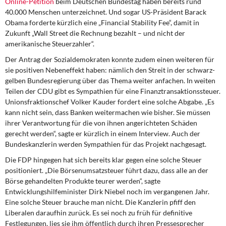
Online-Petition
beim Deutschen Bundestag haben bereits rund
40.000 Menschen unterzeichnet. Und sogar US-Präsident Barack
Obama forderte kürzlich eine „Financial Stability Fee“, damit in
Zukunft „Wall Street die Rechnung bezahlt – und nicht der
amerikanische Steuerzahler“.
Der Antrag der Sozialdemokraten konnte zudem einen weiteren für
sie positiven Nebeneffekt haben: nämlich den Streit in der schwarz-
gelben Bundesregierung über das Thema weiter anfachen. In weiten
Teilen der CDU gibt es Sympathien für eine Finanztransaktionssteuer.
Unionsfraktionschef Volker Kauder fordert eine solche Abgabe. „Es
kann nicht sein, dass Banken weitermachen wie bisher. Sie müssen
ihrer Verantwortung für die von ihnen angerichteten Schäden
gerecht werden“, sagte er kürzlich in einem Interview. Auch der
Bundeskanzlerin werden Sympathien für das Projekt nachgesagt.
Die FDP hingegen hat sich bereits klar gegen eine solche Steuer
positioniert. „Die Börsenumsatzsteuer führt dazu, dass alle an der
Börse gehandelten Produkte teurer werden“, sagte
Entwicklungshilfeminister Dirk Niebel noch im vergangenen Jahr.
Eine solche Steuer brauche man nicht. Die Kanzlerin pfiff den
Liberalen daraufhin zurück. Es sei noch zu früh für definitive
Festlegungen, lies sie ihm öffentlich durch ihren Pressesprecher