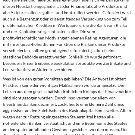
DIE LINKE
diesen Neustart eingegliedert. Jeder Finanzplatz, alle Produkte und
alle Akteure sollen reguliert und kontrolliert werden. Gefordert wird
Weitere Themen
auch die Begrenzung der krisenstiftenden Verpackung von zum Teil
problematischen Krediten in Wertpapiere, die die Bank vom Risiko
Memo-Gruppe
und der Kapitalvorsorge entlasten sollte. Die vom
profitwirtschaftlichen Motiv angetriebenen Rating-Agenturen, die
mit ihrer quasi-hoheitlichen Funktion die Risiken dieser Produkte
Institut Solidarische Moderne
verschleierten, sollten grundlegend reformiert, ja durch eine
staatliche Behörde ersetzt werden. Schließlich wurde gefordert,
Rosa-Luxemburg-Stiftung
besonders krisentreibende Spekulationsprodukte wie Zertifikate und
Leerverkäufe von Aktien zu verbieten.
Über mich
Was ist von den guten Vorsätzen geblieben? Die Antwort ist bitter:
Praktisch keine der wichtigen Maßnahmen wurde umgesetzt. Die
Kontakt
Lehren aus dem gesellschaftsbedrohlichen Kollaps der Finanzmärkte
sind nicht gezogen worden. Durch Insolvenzen vor allem von
Investmentbanken dezimiert, zockt heute eine kleinere Zahl umso
aggressiver an den Spieltischen des Kasinokapitalismus weiter. Allein
wegen der zur Rettung eingesetzten Steuermittel hätten alle
notleidenden Banken verstaatlicht und eine Beteiligung des Staates
an den später anfallenden Gewinnen gesichert werden müssen. Der