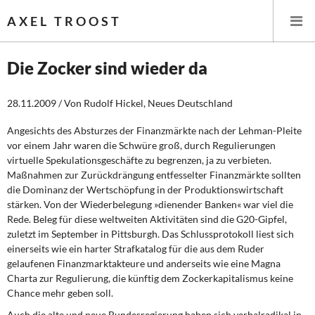
AXEL TROOST
Die Zocker sind wieder da
Startseite
28.11.2009 / Von Rudolf Hickel, Neues Deutschland
Themen
Angesichts des Absturzes der Finanzmärkte nach der Lehman-Pleite
vor einem Jahr waren die Schwüre groß, durch Regulierungen
virtuelle Spekulationsgeschäfte zu begrenzen, ja zu verbieten.
Leitlinien linker Wirtschafts- und Finanzpolitik
Maßnahmen zur Zurückdrängung entfesselter Finanzmärkte sollten
die Dominanz der Wertschöpfung in der Produktionswirtschaft
Wirtschaftspolitik
stärken. Von der Wiederbelegung »dienender Banken« war viel die
Rede. Beleg für diese weltweiten Aktivitäten sind die G20-Gipfel,
Steuer- und Finanzpolitik
zuletzt im September in Pittsburgh. Das Schlussprotokoll liest sich
einerseits wie ein harter Strafkatalog für die aus dem Ruder
Öffentliche Infrastruktur und Daseinsvorsorge
gelaufenen Finanzmarktakteure und anderseits wie eine Magna
Charta zur Regulierung, die künftig dem Zockerkapitalismus keine
Eurokrise und Griechenland
Chance mehr geben soll.
Auch die alte und neue Bundesregierung haben sich verbalradikal in