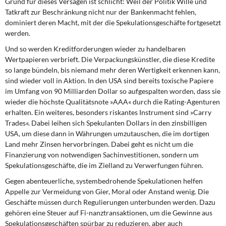
Grund für dieses Versagen ist schlicht: Weil der Politik Wille und
Tatkraft zur Beschränkung nicht nur der Bankenmacht fehlen,
dominiert deren Macht, mit der die Spekulationsgeschäfte fortgesetzt
werden.
Und so werden Kreditforderungen wieder zu handelbaren
Wertpapieren verbrieft. Die Verpackungskünstler, die diese Kredite
so lange bündeln, bis niemand mehr deren Wertigkeit erkennen kann,
sind wieder voll in Aktion. In den USA sind bereits toxische Papiere
im Umfang von 90 Milliarden Dollar so aufgespalten worden, dass sie
wieder die höchste Qualitätsnote »AAA« durch die Rating-Agenturen
erhalten. Ein weiteres, besonders riskantes Instrument sind »Carry
Trades«. Dabei leihen sich Spekulanten Dollars in den zinsbilligen
USA, um diese dann in Währungen umzutauschen, die im dortigen
Land mehr Zinsen hervorbringen. Dabei geht es nicht um die
Finanzierung von notwendigen Sachinvestitionen, sondern um
Spekulationsgeschäfte, die im Zielland zu Verwerfungen führen.
Gegen abenteuerliche, systembedrohende Spekulationen helfen
Appelle zur Vermeidung von Gier, Moral oder Anstand wenig. Die
Geschäfte müssen durch Regulierungen unterbunden werden. Dazu
gehören eine Steuer auf Fi-nanztransaktionen, um die Gewinne aus
Spekulationsgeschäften spürbar zu reduzieren, aber auch