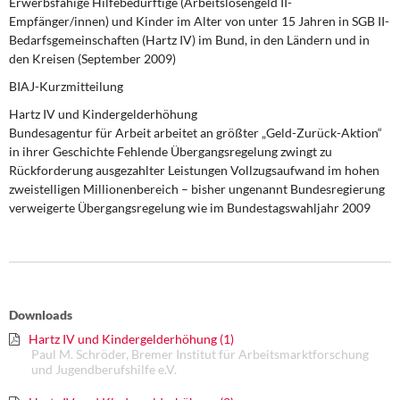
Erwerbsfähige Hilfebedürftige (Arbeitslosengeld II-
DIE LINKE
Empfänger/innen) und Kinder im Alter von unter 15 Jahren in SGB II-
Bedarfsgemeinschaften (Hartz IV) im Bund, in den Ländern und in
Weitere Themen
den Kreisen (September 2009)
BIAJ-Kurzmitteilung
Memo-Gruppe
Hartz IV und Kindergelderhöhung
Bundesagentur für Arbeit arbeitet an größter „Geld-Zurück-Aktion“
Institut Solidarische Moderne
in ihrer Geschichte Fehlende Übergangsregelung zwingt zu
Rückforderung ausgezahlter Leistungen Vollzugsaufwand im hohen
Rosa-Luxemburg-Stiftung
zweistelligen Millionenbereich – bisher ungenannt Bundesregierung
verweigerte Übergangsregelung wie im Bundestagswahljahr 2009
Über mich
Kontakt
Downloads
Hartz IV und Kindergelderhöhung (1)
Paul M. Schröder, Bremer Institut für Arbeitsmarktforschung
und Jugendberufshilfe e.V.