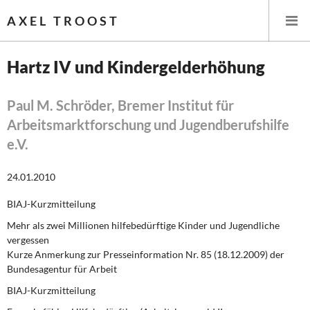
AXEL TROOST
Hartz IV und Kindergelderhöhung
Startseite
Paul M. Schröder, Bremer Institut für
Arbeitsmarktforschung und Jugendberufshilfe
Themen
e.V.
Leitlinien linker Wirtschafts- und Finanzpolitik
24.01.2010
Wirtschaftspolitik
BIAJ-Kurzmitteilung
Steuer- und Finanzpolitik
Mehr als zwei Millionen hilfebedürftige Kinder und Jugendliche
vergessen
Öffentliche Infrastruktur und Daseinsvorsorge
Kurze Anmerkung zur Presseinformation Nr. 85 (18.12.2009) der
Bundesagentur für Arbeit
Eurokrise und Griechenland
BIAJ-Kurzmitteilung