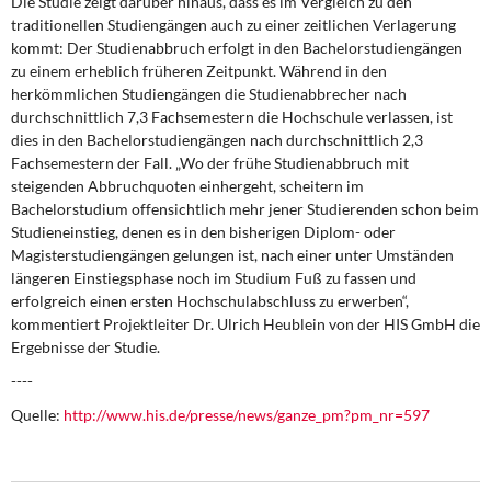
Die Studie zeigt darüber hinaus, dass es im Vergleich zu den
traditionellen Studiengängen auch zu einer zeitlichen Verlagerung
kommt: Der Studienabbruch erfolgt in den Bachelorstudiengängen
zu einem erheblich früheren Zeitpunkt. Während in den
herkömmlichen Studiengängen die Studienabbrecher nach
durchschnittlich 7,3 Fachsemestern die Hochschule verlassen, ist
dies in den Bachelorstudiengängen nach durchschnittlich 2,3
Fachsemestern der Fall. „Wo der frühe Studienabbruch mit
steigenden Abbruchquoten einhergeht, scheitern im
Bachelorstudium offensichtlich mehr jener Studierenden schon beim
Studieneinstieg, denen es in den bisherigen Diplom- oder
Magisterstudiengängen gelungen ist, nach einer unter Umständen
längeren Einstiegsphase noch im Studium Fuß zu fassen und
erfolgreich einen ersten Hochschulabschluss zu erwerben“,
kommentiert Projektleiter Dr. Ulrich Heublein von der HIS GmbH die
Ergebnisse der Studie.
----
Quelle:
http://www.his.de/presse/news/ganze_pm?pm_nr=597