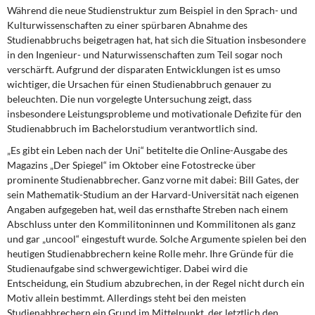
DIE LINKE
Während die neue Studienstruktur zum Beispiel in den Sprach- und
Kulturwissenschaften zu einer spürbaren Abnahme des
Weitere Themen
Studienabbruchs beigetragen hat, hat sich die Situation insbesondere
in den Ingenieur- und Naturwissenschaften zum Teil sogar noch
verschärft. Aufgrund der disparaten Entwicklungen ist es umso
Memo-Gruppe
wichtiger, die Ursachen für einen Studienabbruch genauer zu
beleuchten. Die nun vorgelegte Untersuchung zeigt, dass
Institut Solidarische Moderne
insbesondere Leistungsprobleme und motivationale Defizite für den
Studienabbruch im Bachelorstudium verantwortlich sind.
Rosa-Luxemburg-Stiftung
„Es gibt ein Leben nach der Uni“ betitelte die Online-Ausgabe des
Magazins „Der Spiegel“ im Oktober eine Fotostrecke über
Über mich
prominente Studienabbrecher. Ganz vorne mit dabei: Bill Gates, der
sein Mathematik-Studium an der Harvard-Universität nach eigenen
Angaben aufgegeben hat, weil das ernsthafte Streben nach einem
Kontakt
Abschluss unter den Kommilitoninnen und Kommilitonen als ganz
und gar „uncool“ eingestuft wurde. Solche Argumente spielen bei den
heutigen Studienabbrechern keine Rolle mehr. Ihre Gründe für die
Studienaufgabe sind schwergewichtiger. Dabei wird die
Entscheidung, ein Studium abzubrechen, in der Regel nicht durch ein
Motiv allein bestimmt. Allerdings steht bei den meisten
Studienabbrechern ein Grund im Mittelpunkt, der letztlich den