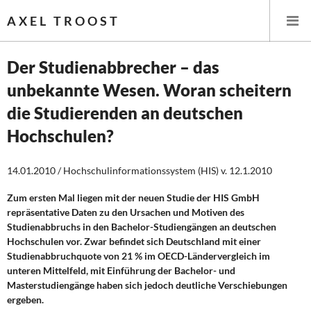
AXEL TROOST
Der Studienabbrecher – das
unbekannte Wesen. Woran scheitern
Startseite
die Studierenden an deutschen
Themen
Hochschulen?
Leitlinien linker Wirtschafts- und Finanzpolitik
14.01.2010 / Hochschulinformationssystem (HIS) v. 12.1.2010
Wirtschaftspolitik
Zum ersten Mal liegen mit der neuen Studie der HIS GmbH
repräsentative Daten zu den Ursachen und Motiven des
Steuer- und Finanzpolitik
Studienabbruchs in den Bachelor-Studiengängen an deutschen
Hochschulen vor. Zwar befindet sich Deutschland mit einer
Öffentliche Infrastruktur und Daseinsvorsorge
Studienabbruchquote von 21 % im OECD-Ländervergleich im
unteren Mittelfeld, mit Einführung der Bachelor- und
Masterstudiengänge haben sich jedoch deutliche Verschiebungen
Eurokrise und Griechenland
ergeben.