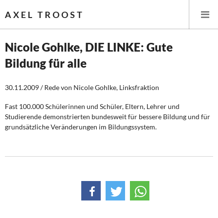
AXEL TROOST
Nicole Gohlke, DIE LINKE: Gute
Bildung für alle
Startseite
30.11.2009 / Rede von Nicole Gohlke, Linksfraktion
Themen
Fast 100.000 Schülerinnen und Schüler, Eltern, Lehrer und
Leitlinien linker Wirtschafts- und Finanzpolitik
Studierende demonstrierten bundesweit für bessere Bildung und für
grundsätzliche Veränderungen im Bildungssystem.
Wirtschaftspolitik
Steuer- und Finanzpolitik
Öffentliche Infrastruktur und Daseinsvorsorge
Eurokrise und Griechenland