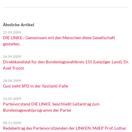
DIE LINKE
Weitere Themen
Ähnliche Artikel
Memo-Gruppe
27.09.2009
DIE LINKE.: Gemeinsam mit den Menschen diese Gesellschaft
gestalten.
Institut Solidarische Moderne
26.09.2009
Rosa-Luxemburg-Stiftung
Direktkandidat für den Bundestagswahlkreis 155 (Leipziger Land), Dr.
Axel Troost
Über mich
28.08.2009
Gysi sieht SPD in der Ypsilanti-Falle
Kontakt
12.05.2009
Parteivorstand DIE LINKE. beschließt Leitantrag zum
Bundestagswahlprogramm der Partei
08.11.2009
Redebeitrag des Parteivorsitzenden der LINKEN, MdEP Prof. Lothar