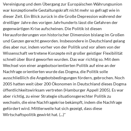
DIE LINKE
Vereinigung und dem Übergang zur Europäischen Währungsunion
war konzeptionelle Gestaltungskraft nicht mehr so gefragt wie in
dieser Zeit. Ein Blick zurück in die Große Depression während der
Weitere Themen
dreißiger Jahre des vorigen Jahrhunderts lässt die Gefahren der
gegenwärtigen Krise aufscheinen. Die Politik ist diesen
Memo-Gruppe
Herausforderungen von historischer Dimension bislang im Großen
und Ganzen gerecht geworden. Insbesondere in Deutschland gelang
Institut Solidarische Moderne
dies aber nur, indem vorher von der Politik und vor allem von der
Wissenschaft vertretene Konzepte mit großer geistiger Flexibilität
Rosa-Luxemburg-Stiftung
schnell über Bord geworfen wurden. Das war richtig so. Mit dem
Wechsel von einer angebotsorientierten Politik auf eine an der
Nachfrage orientierten wurde das Dogma, die Politik solle
Über mich
ausschließlich die Angebotsbedingungen fördern, gebrochen. Noch
2005 hatten weit über 200 Ökonomen in Deutschland dieses Dogma
Kontakt
öffentlichkeitswirksam vertreten (Hamburger Appell 2005). Es war
aber richtig, zu einer Strategie situationsgerechter Politik zu
wechseln, die eine Nachfragekrise bekämpft, indem die Nachfrage
gefördert wird. Mittlerweile hat sich gezeigt, dass diese
Wirtschaftspolitik gewirkt hat. (...)"