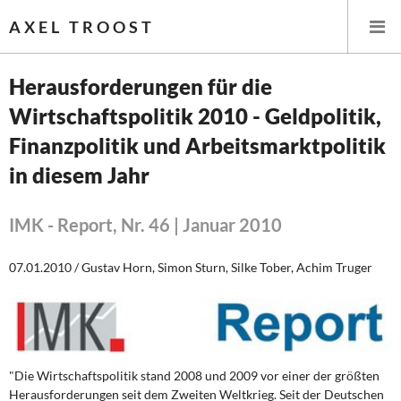
AXEL TROOST
Herausforderungen für die
Wirtschaftspolitik 2010 - Geldpolitik,
Startseite
Finanzpolitik und Arbeitsmarktpolitik
Themen
in diesem Jahr
Leitlinien linker Wirtschafts- und Finanzpolitik
IMK - Report, Nr. 46 | Januar 2010
Wirtschaftspolitik
07.01.2010 / Gustav Horn, Simon Sturn, Silke Tober, Achim Truger
Steuer- und Finanzpolitik
Öffentliche Infrastruktur und Daseinsvorsorge
Eurokrise und Griechenland
"Die Wirtschaftspolitik stand 2008 und 2009 vor einer der größten
Herausforderungen seit dem Zweiten Weltkrieg. Seit der Deutschen