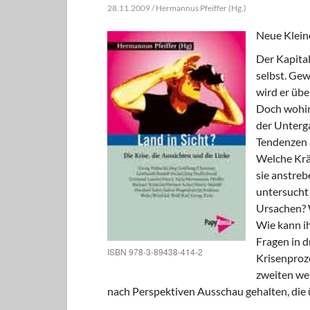
28.11.2009 / Hermannus Pfeiffer (Hg.)
Neue Kleine
Der Kapital
selbst. Gewi
wird er übe
Doch wohin 
der Unterga
Tendenzen a
Welche Krä
sie anstreb
untersucht 
Ursachen? W
Wie kann i
Fragen in d
ISBN 978-3-89438-414-2
Krisenproze
zweiten wer
nach Perspektiven Ausschau gehalten, die ü