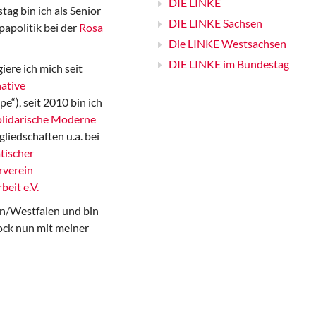
DIE LINKE
ag bin ich als Senior
DIE LINKE Sachsen
papolitik bei der
Rosa
Die LINKE Westsachsen
DIE LINKE im Bundestag
iere ich mich seit
ative
“), seit 2010 bin ich
Solidarische Moderne
gliedschaften u.a. bei
tischer
rverein
beit e.V.
n/Westfalen und bin
ock nun mit meiner