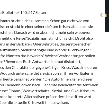
Solidarisches EUropa -
Mosaiklinke Perspektiven
 Bibliothek 140, 217 Seiten
ismus bricht nicht zusammen. Schon gar nicht wie von
ss, er steckt in einer seiner tiefsten Krisen, aber auch sie
rstehen. Danach wird er aber nicht mehr sein wie zuvor.
geht die Reise? Sozialismus ist nicht in Sicht. Droht also
ng in der Barbarei? Oder gelingt es, die zerstörerischen
ufzuhalten, vielleicht sogar eine Wende zu erzwingen?
fte könnten das bewirken? Welche Veränderungen sollen
en? Bevor das Buch Antworten hierauf diskutiert,
es den Charakter der gegenwärtigen Krise. Was sind deren
odurch unterscheidet sie sich von all ihren Vorläufern?
hr heute begegnet werden? Die AutorInnen gehen diesen
rei Themenblöcken nach. Der erste beleuchtet die zentralen
sse: Finanz-, Weltwirtschafts-, Sozial- und Öko-Krise. Im
den konkrete Alternativen präsentiert. Im dritten wird
ber die aktuelle Krise weit hinausweisen.