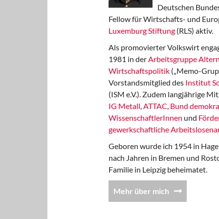
Deutschen Bundest
Fellow für Wirtschafts- und Euro
Luxemburg Stiftung
(RLS) aktiv.
Als promovierter Volkswirt engag
1981 in der
Arbeitsgruppe Altern
Wirtschaftspolitik
(„Memo-Gruppe
Vorstandsmitglied des
Institut 
(ISM e.V.). Zudem langjährige Mit
IG Metall
,
ATTAC
,
Bund demokra
WissenschaftlerInnen
und
Förde
gewerkschaftliche Arbeitslosenar
Geboren wurde ich 1954 in Hage
nach Jahren in Bremen und Rost
Familie in Leipzig beheimatet.
Mehr über mich