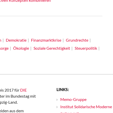
ativen Konzepten kombinieren
m
Demokratie
Finanzmarktkrise
Grundrechte
sorge
Ökologie
Soziale Gerechtigkeit
Steuerpolitik
LINKS:
bis 2017 für
DIE
er im Bundestag mit
Memo-Gruppe
pzig-Land.
Institut Solidarische Moderne
iden aus dem