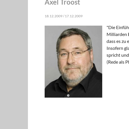
Axel Troost
18.12.2009 / 17.12.2009
"Die Einfü
Milliarden 
dass es zu
Insofern gl
spricht und
(Rede als 