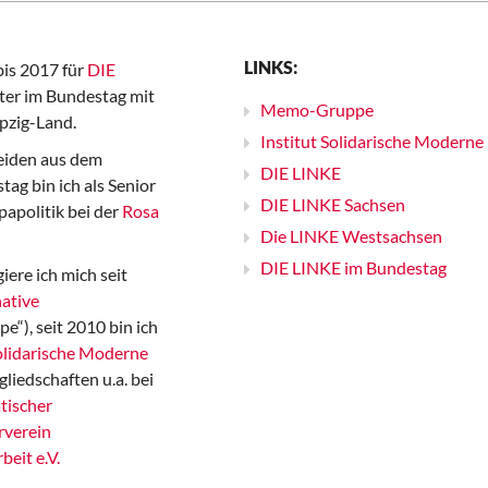
LINKS:
bis 2017 für
DIE
er im Bundestag mit
Memo-Gruppe
pzig-Land.
Institut Solidarische Moderne
iden aus dem
DIE LINKE
ag bin ich als Senior
DIE LINKE Sachsen
papolitik bei der
Rosa
Die LINKE Westsachsen
DIE LINKE im Bundestag
iere ich mich seit
ative
“), seit 2010 bin ich
Solidarische Moderne
gliedschaften u.a. bei
tischer
rverein
beit e.V.