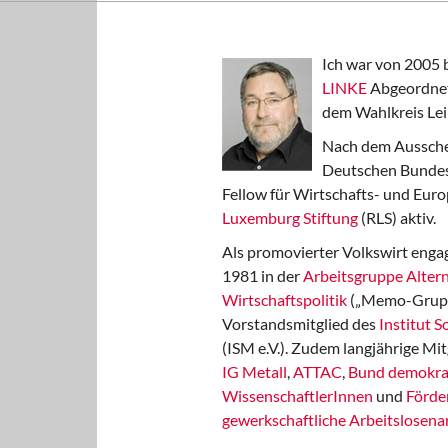
Ich war von 2005 
LINKE
Abgeordnet
dem Wahlkreis Lei
Nach dem Aussche
Deutschen Bundest
Fellow für Wirtschafts- und Euro
Luxemburg Stiftung
(RLS) aktiv.
Als promovierter Volkswirt engag
1981 in der
Arbeitsgruppe Altern
Wirtschaftspolitik
(„Memo-Gruppe
Vorstandsmitglied des
Institut 
(ISM e.V.). Zudem langjährige Mit
IG Metall
,
ATTAC
,
Bund demokra
WissenschaftlerInnen
und
Förde
gewerkschaftliche Arbeitslosenar