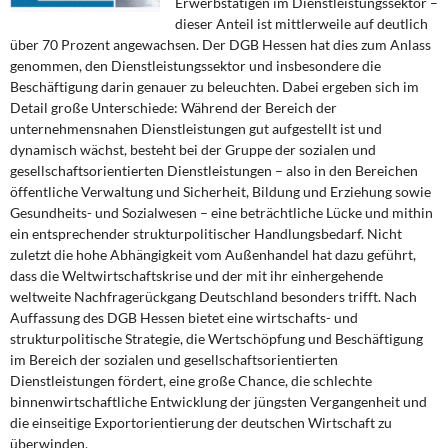
Erwerbstätigen im Dienstleistungssektor –
DIE LINKE
dieser Anteil ist mittlerweile auf deutlich
über 70 Prozent angewachsen. Der DGB Hessen hat dies zum Anlass
Weitere Themen
genommen, den Dienstleistungssektor und insbesondere die
Beschäftigung darin genauer zu beleuchten. Dabei ergeben sich im
Memo-Gruppe
Detail große Unterschiede: Während der Bereich der
unternehmensnahen Dienstleistungen gut aufgestellt ist und
dynamisch wächst, besteht bei der Gruppe der sozialen und
Institut Solidarische Moderne
gesellschaftsorientierten Dienstleistungen – also in den Bereichen
öffentliche Verwaltung und Sicherheit, Bildung und Erziehung sowie
Rosa-Luxemburg-Stiftung
Gesundheits- und Sozialwesen – eine beträchtliche Lücke und mithin
ein entsprechender strukturpolitischer Handlungsbedarf. Nicht
Über mich
zuletzt die hohe Abhängigkeit vom Außenhandel hat dazu geführt,
dass die Weltwirtschaftskrise und der mit ihr einhergehende
weltweite Nachfragerückgang Deutschland besonders trifft. Nach
Kontakt
Auffassung des DGB Hessen bietet eine wirtschafts- und
strukturpolitische Strategie, die Wertschöpfung und Beschäftigung
im Bereich der sozialen und gesellschaftsorientierten
Dienstleistungen fördert, eine große Chance, die schlechte
binnenwirtschaftliche Entwicklung der jüngsten Vergangenheit und
die einseitige Exportorientierung der deutschen Wirtschaft zu
überwinden.