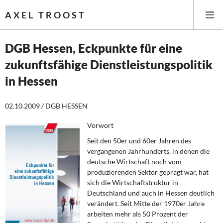
AXEL TROOST
DGB Hessen, Eckpunkte für eine
zukunftsfähige Dienstleistungspolitik
Startseite
in Hessen
Themen
02.10.2009 / DGB HESSEN
Leitlinien linker Wirtschafts- und Finanzpolitik
Vorwort
Wirtschaftspolitik
Seit den 50er und 60er Jahren des
vergangenen Jahrhunderts, in denen die
Steuer- und Finanzpolitik
deutsche Wirtschaft noch vom
produzierenden Sektor geprägt war, hat
sich die Wirtschaftstruktur in
Öffentliche Infrastruktur und Daseinsvorsorge
Deutschland und auch in Hessen deutlich
verändert. Seit Mitte der 1970er Jahre
Eurokrise und Griechenland
arbeiten mehr als 50 Prozent der