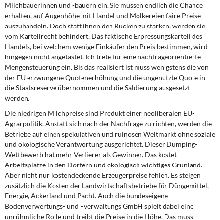
DIE LINKE
Milchbäuerinnen und -bauern ein. Sie müssen endlich die Chance
erhalten, auf Augenhöhe mit Handel und Molkereien faire Preise
auszuhandeln. Doch statt ihnen den Rücken zu stärken, werden sie
Weitere Themen
vom Kartellrecht behindert. Das faktische Erpressungskartell des
Handels, bei welchem wenige Einkäufer den Preis bestimmen, wird
Memo-Gruppe
hingegen nicht angetastet. Ich trete für eine nachfrageorientierte
Mengensteuerung ein. Bis das realisiert ist muss wenigstens die von
Institut Solidarische Moderne
der EU erzwungene Quotenerhöhung und die ungenutzte Quote in
die Staatsreserve übernommen und die Saldierung ausgesetzt
werden.
Rosa-Luxemburg-Stiftung
Die niedrigen Milchpreise sind Produkt einer neoliberalen EU-
Über mich
Agrarpolitik. Anstatt sich nach der Nachfrage zu richten, werden die
Betriebe auf einen spekulativen und ruinösen Weltmarkt ohne soziale
und ökologische Verantwortung ausgerichtet. Dieser Dumping-
Kontakt
Wettbewerb hat mehr Verlierer als Gewinner. Das kostet
Arbeitsplätze in den Dörfern und ökologisch wichtiges Grünland.
Aber nicht nur kostendeckende Erzeugerpreise fehlen. Es steigen
zusätzlich die Kosten der Landwirtschaftsbetriebe für Düngemittel,
Energie, Ackerland und Pacht. Auch die bundeseigene
Bodenverwertungs- und –verwaltungs GmbH spielt dabei eine
unrühmliche Rolle und treibt die Preise in die Höhe. Das muss