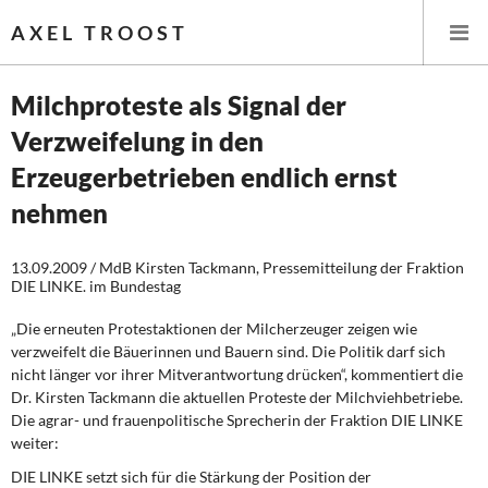
AXEL TROOST
Milchproteste als Signal der
Verzweifelung in den
Startseite
Erzeugerbetrieben endlich ernst
Themen
nehmen
Leitlinien linker Wirtschafts- und Finanzpolitik
13.09.2009 / MdB Kirsten Tackmann, Pressemitteilung der Fraktion
DIE LINKE. im Bundestag
Wirtschaftspolitik
„Die erneuten Protestaktionen der Milcherzeuger zeigen wie
Steuer- und Finanzpolitik
verzweifelt die Bäuerinnen und Bauern sind. Die Politik darf sich
nicht länger vor ihrer Mitverantwortung drücken“, kommentiert die
Dr. Kirsten Tackmann die aktuellen Proteste der Milchviehbetriebe.
Öffentliche Infrastruktur und Daseinsvorsorge
Die agrar- und frauenpolitische Sprecherin der Fraktion DIE LINKE
weiter:
Eurokrise und Griechenland
DIE LINKE setzt sich für die Stärkung der Position der