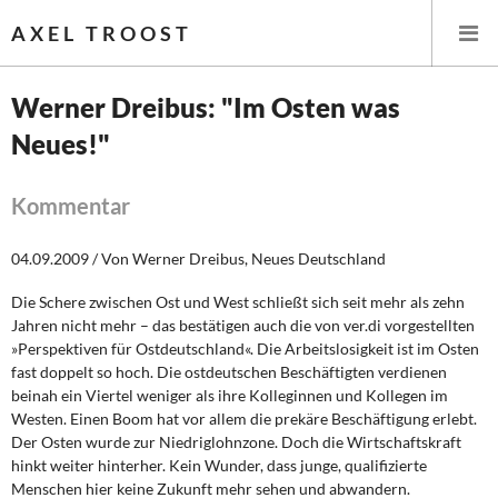
AXEL TROOST
Werner Dreibus: "Im Osten was
Neues!"
Startseite
Themen
Kommentar
Leitlinien linker Wirtschafts- und Finanzpolitik
04.09.2009 / Von Werner Dreibus, Neues Deutschland
Die Schere zwischen Ost und West schließt sich seit mehr als zehn
Wirtschaftspolitik
Jahren nicht mehr – das bestätigen auch die von ver.di vorgestellten
»Perspektiven für Ostdeutschland«. Die Arbeitslosigkeit ist im Osten
Steuer- und Finanzpolitik
fast doppelt so hoch. Die ostdeutschen Beschäftigten verdienen
beinah ein Viertel weniger als ihre Kolleginnen und Kollegen im
Öffentliche Infrastruktur und Daseinsvorsorge
Westen. Einen Boom hat vor allem die prekäre Beschäftigung erlebt.
Der Osten wurde zur Niedriglohnzone. Doch die Wirtschaftskraft
Eurokrise und Griechenland
hinkt weiter hinterher. Kein Wunder, dass junge, qualifizierte
Menschen hier keine Zukunft mehr sehen und abwandern.