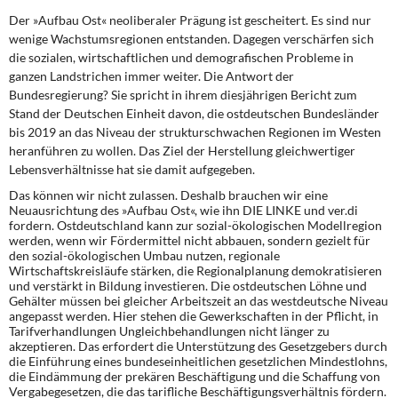
DIE LINKE
Der »Aufbau Ost« neoliberaler Prägung ist gescheitert. Es sind nur
wenige Wachstumsregionen entstanden. Dagegen verschärfen sich
Weitere Themen
die sozialen, wirtschaftlichen und demografischen Probleme in
ganzen Landstrichen immer weiter. Die Antwort der
Memo-Gruppe
Bundesregierung? Sie spricht in ihrem diesjährigen Bericht zum
Stand der Deutschen Einheit davon, die ostdeutschen Bundesländer
bis 2019 an das Niveau der strukturschwachen Regionen im Westen
Institut Solidarische Moderne
heranführen zu wollen. Das Ziel der Herstellung gleichwertiger
Lebensverhältnisse hat sie damit aufgegeben.
Rosa-Luxemburg-Stiftung
Das können wir nicht zulassen. Deshalb brauchen wir eine
Neuausrichtung des »Aufbau Ost«, wie ihn DIE LINKE und ver.di
Über mich
fordern. Ostdeutschland kann zur sozial-ökologischen Modellregion
werden, wenn wir Fördermittel nicht abbauen, sondern gezielt für
den sozial-ökologischen Umbau nutzen, regionale
Kontakt
Wirtschaftskreisläufe stärken, die Regionalplanung demokratisieren
und verstärkt in Bildung investieren. Die ostdeutschen Löhne und
Gehälter müssen bei gleicher Arbeitszeit an das westdeutsche Niveau
angepasst werden. Hier stehen die Gewerkschaften in der Pflicht, in
Tarifverhandlungen Ungleichbehandlungen nicht länger zu
akzeptieren. Das erfordert die Unterstützung des Gesetzgebers durch
die Einführung eines bundeseinheitlichen gesetzlichen Mindestlohns,
die Eindämmung der prekären Beschäftigung und die Schaffung von
Vergabegesetzen, die das tarifliche Beschäftigungsverhältnis fördern.