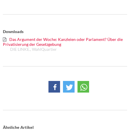
DIE LINKE
Weitere Themen
Memo-Gruppe
Downloads
Das Argument der Woche: Kanzleien oder Parlament? Über die
Institut Solidarische Moderne
Privatisierung der Gesetzgebung
DIE LINKE., WahlQuartier
Rosa-Luxemburg-Stiftung
Über mich
Kontakt
Ähnliche Artikel