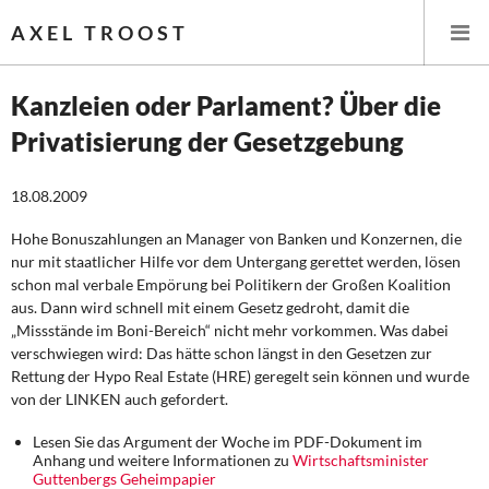
AXEL TROOST
Kanzleien oder Parlament? Über die
Privatisierung der Gesetzgebung
Startseite
18.08.2009
Themen
Hohe Bonuszahlungen an Manager von Banken und Konzernen, die
Leitlinien linker Wirtschafts- und Finanzpolitik
nur mit staatlicher Hilfe vor dem Untergang gerettet werden, lösen
schon mal verbale Empörung bei Politikern der Großen Koalition
Wirtschaftspolitik
aus. Dann wird schnell mit einem Gesetz gedroht, damit die
„Missstände im Boni-Bereich“ nicht mehr vorkommen. Was dabei
Steuer- und Finanzpolitik
verschwiegen wird: Das hätte schon längst in den Gesetzen zur
Rettung der Hypo Real Estate (HRE) geregelt sein können und wurde
von der LINKEN auch gefordert.
Öffentliche Infrastruktur und Daseinsvorsorge
Lesen Sie das Argument der Woche im PDF-Dokument im
Eurokrise und Griechenland
Anhang und weitere Informationen zu
Wirtschaftsminister
Guttenbergs Geheimpapier