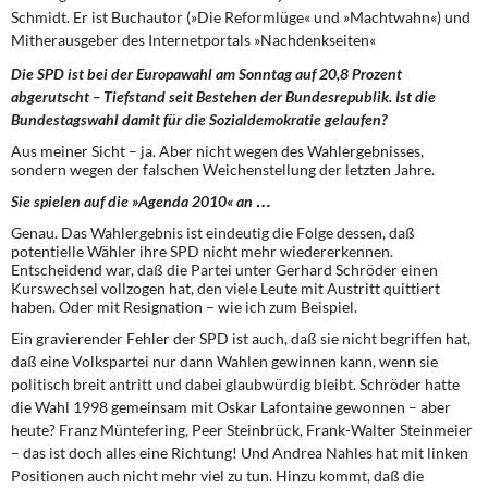
DIE LINKE
Schmidt. Er ist Buchautor (»Die Reformlüge« und »Machtwahn«) und
Mitherausgeber des Internetportals »Nachdenkseiten«
Weitere Themen
Die SPD ist bei der Europawahl am Sonntag auf 20,8 Prozent
abgerutscht – Tiefstand seit Bestehen der Bundesrepublik. Ist die
Memo-Gruppe
Bundestagswahl damit für die Sozialdemokratie gelaufen?
Aus meiner Sicht – ja. Aber nicht wegen des Wahlergebnisses,
Institut Solidarische Moderne
sondern wegen der falschen Weichenstellung der letzten Jahre.
Sie spielen auf die »Agenda 2010« an …
Rosa-Luxemburg-Stiftung
Genau. Das Wahlergebnis ist eindeutig die Folge dessen, daß
potentielle Wähler ihre SPD nicht mehr wiedererkennen.
Entscheidend war, daß die Partei unter Gerhard Schröder einen
Über mich
Kurswechsel vollzogen hat, den viele Leute mit Austritt quittiert
haben. Oder mit Resignation – wie ich zum Beispiel.
Kontakt
Ein gravierender Fehler der SPD ist auch, daß sie nicht begriffen hat,
daß eine Volkspartei nur dann Wahlen gewinnen kann, wenn sie
politisch breit antritt und dabei glaubwürdig bleibt. Schröder hatte
die Wahl 1998 gemeinsam mit Oskar Lafontaine gewonnen – aber
heute? Franz Müntefering, Peer Steinbrück, Frank-Walter Steinmeier
– das ist doch alles eine Richtung! Und Andrea Nahles hat mit linken
Positionen auch nicht mehr viel zu tun. Hinzu kommt, daß die