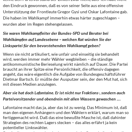
den Eindruck gewonnen, daß es von seiner Seite aus eine offensive
Unterstützung der Frontleute Gregor Gysi und Oskar Lafontaine gab.
Die haben im Wahlkampf immerhin etwas härter zugeschlagen –
wurden aber im Regen stehengelassen.
Sie waren Wahlkampfleiter der Bundes-SPD und Berater bei
Wahlkämpfen auf Landesebene – welchen Rat würden Sie der
Linkspartei für den bevorstehenden Wahlkampf geben?
Wenn sie nicht artikuliert, wie unfair und einseitig sie behandelt
wird, werden immer mehr Wähler wegbleiben – die ständige
antikommunistische Berieselung wirkt nämlich auf Dauer. Die Partei
braucht an ihrer Spitze eine Persönlichkeit, die offensiv dagegen
angeht, das wäre eigentlich die Aufgabe von Bundesgeschäftsführer
Dietmar Bartsch. Er müßte der Ausputzer sein, der den Mut hat, sich
mit diesen Medien anzulegen.
Aber sie hat doch Lafontaine. Er ist nicht nur Fraktions-, sondern auch
Parteivorsitzender und obendrein mit allen Wassern gewaschen …
Lafontaine macht das ja, aber das ist zu wenig. Das Minimum ist, daß
man den eigenen Anhängern und den Wählern erklärt, warum man so
fertiggemacht wird. Daß das eine bewußte Masche ist, daß dahinter
Strategien des rechten Lagers stecken – das alles erfährt ja kein
potentieller Linkswähler.