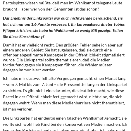
Parteispitze wissen müßte, daß man im Wahlkampf telegene Leute
braucht – aber wer von den Genannten ist das schon?
Das Ergebnis der Linkspartei war auch nicht gerade berauschend, sie
hat sich nur um 1,6 Punkte verbessert. Ihr Europaabgeordneter Tobias
Pflüger kritisiert, sie habe im Wahlkampf zu wenig Biß gezeigt. Teilen
Sie diese Einschätzung?
Damit hat er vielleicht recht. Den größten Fehler sehe ich aber auf
einem anderen Gebiet: Sie hat zugelassen, daß sie durch eine
offenbar abgestimmte Kampagne in der Öffentlichkeit stigmatisiert
wurde. Die Linkspartei sollte thematisieren, daß die Medien
fortlaufend gegen sie Kampagnen führen, die Wähler müssen
dagegen immunisiert werden.
Ich habe mir das zweifelhafte Vergnügen gemacht, einen Monat lang
– vom 7. Mai bis zum 7. Juni – die Pressemitteilungen der Linkspartei
zu sichten. Es gibt nicht eine darunter, die deutlich macht, wie diese
Partei in der Öffentlichkeit fertiggemacht wird, nicht eine, die sich
dagegen wehrt. Wenn man diese Medienbarriere nicht thematisiert,
ist man verloren.
Die Linkspartei hat eindeutig einen falschen Wahlkampf gemacht, sie
wollte sich wohl lieb Kind bei den konservativen Medien machen. Ich
kenne den Parteivorstand der Linken zwar nicht, aber ich habe nicht