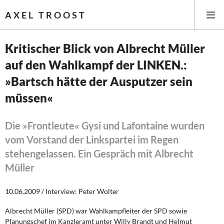
AXEL TROOST
Kritischer Blick von Albrecht Müller
auf den Wahlkampf der LINKEN.:
Startseite
»Bartsch hätte der Ausputzer sein
Themen
müssen«
Leitlinien linker Wirtschafts- und Finanzpolitik
Die »Frontleute« Gysi und Lafontaine wurden
vom Vorstand der Linkspartei im Regen
Wirtschaftspolitik
stehengelassen. Ein Gespräch mit Albrecht
Steuer- und Finanzpolitik
Müller
Öffentliche Infrastruktur und Daseinsvorsorge
10.06.2009 / Interview: Peter Wolter
Eurokrise und Griechenland
Albrecht Müller (SPD) war Wahlkampfleiter der SPD sowie
Planungschef im Kanzleramt unter Willy Brandt und Helmut