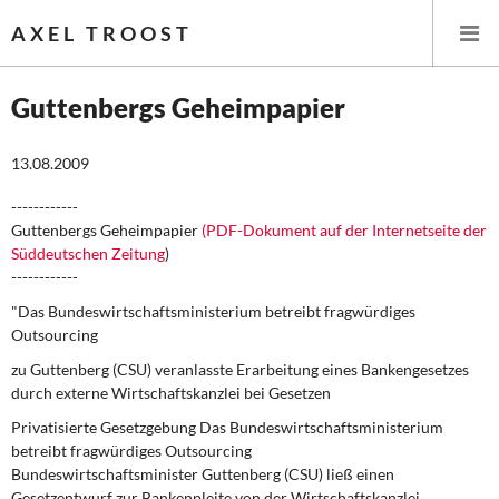
AXEL TROOST
Guttenbergs Geheimpapier
Startseite
13.08.2009
Themen
------------
Guttenbergs Geheimpapier
(PDF-Dokument auf der Internetseite der
Süddeutschen Zeitung
)
Leitlinien linker Wirtschafts- und Finanzpolitik
------------
Wirtschaftspolitik
"Das Bundeswirtschaftsministerium betreibt fragwürdiges
Outsourcing
Steuer- und Finanzpolitik
zu Guttenberg (CSU) veranlasste Erarbeitung eines Bankengesetzes
durch externe Wirtschaftskanzlei bei Gesetzen
Öffentliche Infrastruktur und Daseinsvorsorge
Privatisierte Gesetzgebung Das Bundeswirtschaftsministerium
betreibt fragwürdiges Outsourcing
Eurokrise und Griechenland
Bundeswirtschaftsminister Guttenberg (CSU) ließ einen
Gesetzentwurf zur Bankenpleite von der Wirtschaftskanzlei