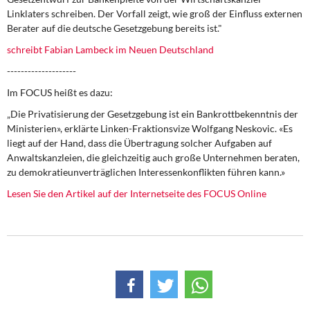
DIE LINKE
Linklaters schreiben. Der Vorfall zeigt, wie groß der Einfluss externen
Berater auf die deutsche Gesetzgebung bereits ist."
Weitere Themen
schreibt Fabian Lambeck im Neuen Deutschland
Memo-Gruppe
--------------------
Im FOCUS heißt es dazu:
Institut Solidarische Moderne
„Die Privatisierung der Gesetzgebung ist ein Bankrottbekenntnis der
Ministerien», erklärte Linken-Fraktionsvize Wolfgang Neskovic. «Es
Rosa-Luxemburg-Stiftung
liegt auf der Hand, dass die Übertragung solcher Aufgaben auf
Anwaltskanzleien, die gleichzeitig auch große Unternehmen beraten,
zu demokratieunverträglichen Interessenkonflikten führen kann.»
Über mich
Lesen Sie den Artikel auf der Internetseite des FOCUS Online
Kontakt