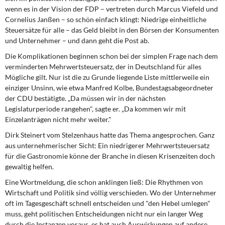
wenn es in der Vision der FDP – vertreten durch Marcus Viefeld und
Cornelius Janßen – so schön einfach klingt: Niedrige einheitliche
Steuersätze für alle – das Geld bleibt in den Börsen der Konsumenten
und Unternehmer – und dann geht die Post ab.
Die Komplikationen beginnen schon bei der simplen Frage nach dem
verminderten Mehrwertsteuersatz, der in Deutschland für alles
Mögliche gilt. Nur ist die zu Grunde liegende Liste mittlerweile ein
einziger Unsinn, wie etwa Manfred Kolbe, Bundestagsabgeordneter
der CDU bestätigte. „Da müssen wir in der nächsten
Legislaturperiode rangehen", sagte er. „Da kommen wir mit
Einzelanträgen nicht mehr weiter."
Dirk Steinert vom Stelzenhaus hatte das Thema angesprochen. Ganz
aus unternehmerischer Sicht: Ein niedrigerer Mehrwertsteuersatz
für die Gastronomie könne der Branche in diesen Krisenzeiten doch
gewaltig helfen.
Eine Wortmeldung, die schon anklingen ließ: Die Rhythmen von
Wirtschaft und Politik sind völlig verschieden. Wo der Unternehmer
oft im Tagesgeschäft schnell entscheiden und "den Hebel umlegen"
muss, geht politischen Entscheidungen nicht nur ein langer Weg
durch die Instanzen voraus, es hat auch Auswirkungen auf andere