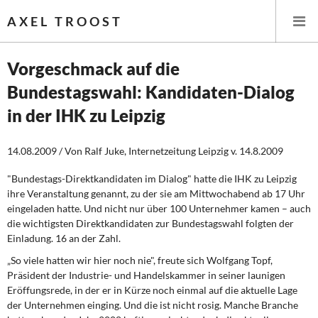
AXEL TROOST
Vorgeschmack auf die
Bundestagswahl: Kandidaten-Dialog
Startseite
in der IHK zu Leipzig
Themen
14.08.2009 / Von Ralf Juke, Internetzeitung Leipzig v. 14.8.2009
Leitlinien linker Wirtschafts- und Finanzpolitik
"Bundestags-Direktkandidaten im Dialog" hatte die IHK zu Leipzig
ihre Veranstaltung genannt, zu der sie am Mittwochabend ab 17 Uhr
Wirtschaftspolitik
eingeladen hatte. Und nicht nur über 100 Unternehmer kamen – auch
die wichtigsten Direktkandidaten zur Bundestagswahl folgten der
Steuer- und Finanzpolitik
Einladung. 16 an der Zahl.
„So viele hatten wir hier noch nie", freute sich Wolfgang Topf,
Öffentliche Infrastruktur und Daseinsvorsorge
Präsident der Industrie- und Handelskammer in seiner launigen
Eröffungsrede, in der er in Kürze noch einmal auf die aktuelle Lage
Eurokrise und Griechenland
der Unternehmen einging. Und die ist nicht rosig. Manche Branche