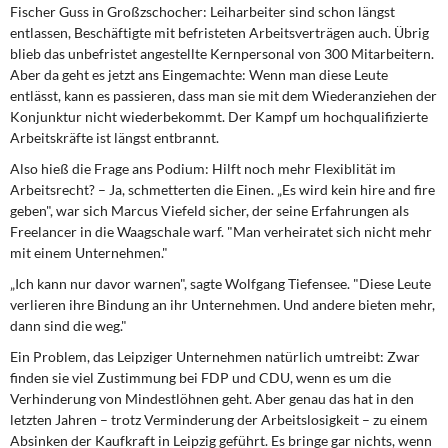
Fischer Guss in Großzschocher: Leiharbeiter sind schon längst
entlassen, Beschäftigte mit befristeten Arbeitsverträgen auch. Übrig
blieb das unbefristet angestellte Kernpersonal von 300 Mitarbeitern.
Aber da geht es jetzt ans Eingemachte: Wenn man diese Leute
entlässt, kann es passieren, dass man sie mit dem Wiederanziehen der
Konjunktur nicht wiederbekommt. Der Kampf um hochqualifizierte
Arbeitskräfte ist längst entbrannt.
Also hieß die Frage ans Podium: Hilft noch mehr Flexiblität im
Arbeitsrecht? – Ja, schmetterten die Einen. „Es wird kein hire and fire
geben", war sich Marcus Viefeld sicher, der seine Erfahrungen als
Freelancer in die Waagschale warf. "Man verheiratet sich nicht mehr
mit einem Unternehmen."
„Ich kann nur davor warnen", sagte Wolfgang Tiefensee. "Diese Leute
verlieren ihre Bindung an ihr Unternehmen. Und andere bieten mehr,
dann sind die weg."
Ein Problem, das Leipziger Unternehmen natürlich umtreibt: Zwar
finden sie viel Zustimmung bei FDP und CDU, wenn es um die
Verhinderung von Mindestlöhnen geht. Aber genau das hat in den
letzten Jahren – trotz Verminderung der Arbeitslosigkeit – zu einem
Absinken der Kaufkraft in Leipzig geführt. Es bringe gar nichts, wenn