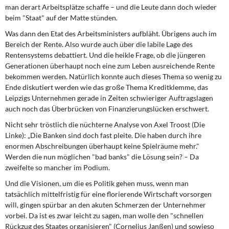
man derart Arbeitsplätze schaffe – und die Leute dann doch wieder
beim "Staat" auf der Matte stünden.
Was dann den Etat des Arbeitsministers aufbläht. Übrigens auch im
Bereich der Rente. Also wurde auch über die labile Lage des
Rentensystems debattiert. Und die heikle Frage, ob die jüngeren
Generationen überhaupt noch eine zum Leben ausreichende Rente
bekommen werden. Natürlich konnte auch dieses Thema so wenig zu
Ende diskutiert werden wie das große Thema Kreditklemme, das
Leipzigs Unternehmen gerade in Zeiten schwieriger Auftragslagen
auch noch das Überbrücken von Finanzierungslücken erschwert.
Nicht sehr tröstlich die nüchterne Analyse von Axel Troost (Die
Linke): „Die Banken sind doch fast pleite. Die haben durch ihre
enormen Abschreibungen überhaupt keine Spielräume mehr."
Werden die nun möglichen "bad banks" die Lösung sein? – Da
zweifelte so mancher im Podium.
Und die Visionen, um die es Politik gehen muss, wenn man
tatsächlich mittelfristig für eine florierende Wirtschaft vorsorgen
will, gingen spürbar an den akuten Schmerzen der Unternehmer
vorbei. Da ist es zwar leicht zu sagen, man wolle den "schnellen
Rückzug des Staates organisieren" (Cornelius Janßen) und sowieso