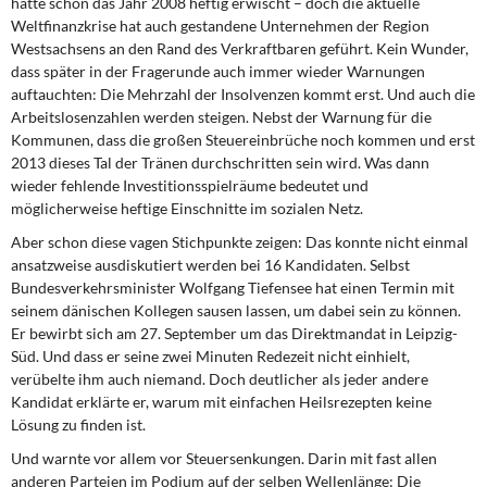
hatte schon das Jahr 2008 heftig erwischt – doch die aktuelle
DIE LINKE
Weltfinanzkrise hat auch gestandene Unternehmen der Region
Westsachsens an den Rand des Verkraftbaren geführt. Kein Wunder,
Weitere Themen
dass später in der Fragerunde auch immer wieder Warnungen
auftauchten: Die Mehrzahl der Insolvenzen kommt erst. Und auch die
Memo-Gruppe
Arbeitslosenzahlen werden steigen. Nebst der Warnung für die
Kommunen, dass die großen Steuereinbrüche noch kommen und erst
2013 dieses Tal der Tränen durchschritten sein wird. Was dann
Institut Solidarische Moderne
wieder fehlende Investitionsspielräume bedeutet und
möglicherweise heftige Einschnitte im sozialen Netz.
Rosa-Luxemburg-Stiftung
Aber schon diese vagen Stichpunkte zeigen: Das konnte nicht einmal
ansatzweise ausdiskutiert werden bei 16 Kandidaten. Selbst
Über mich
Bundesverkehrsminister Wolfgang Tiefensee hat einen Termin mit
seinem dänischen Kollegen sausen lassen, um dabei sein zu können.
Kontakt
Er bewirbt sich am 27. September um das Direktmandat in Leipzig-
Süd. Und dass er seine zwei Minuten Redezeit nicht einhielt,
verübelte ihm auch niemand. Doch deutlicher als jeder andere
Kandidat erklärte er, warum mit einfachen Heilsrezepten keine
Lösung zu finden ist.
Und warnte vor allem vor Steuersenkungen. Darin mit fast allen
anderen Parteien im Podium auf der selben Wellenlänge: Die