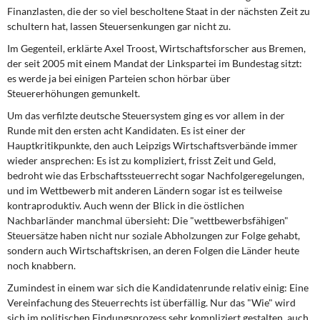
Finanzlasten, die der so viel bescholtene Staat in der nächsten Zeit zu
schultern hat, lassen Steuersenkungen gar nicht zu.
Im Gegenteil, erklärte Axel Troost, Wirtschaftsforscher aus Bremen,
der seit 2005 mit einem Mandat der Linkspartei im Bundestag sitzt:
es werde ja bei einigen Parteien schon hörbar über
Steuererhöhungen gemunkelt.
Um das verfilzte deutsche Steuersystem ging es vor allem in der
Runde mit den ersten acht Kandidaten. Es ist einer der
Hauptkritikpunkte, den auch Leipzigs Wirtschaftsverbände immer
wieder ansprechen: Es ist zu kompliziert, frisst Zeit und Geld,
bedroht wie das Erbschaftssteuerrecht sogar Nachfolgeregelungen,
und im Wettbewerb mit anderen Ländern sogar ist es teilweise
kontraproduktiv. Auch wenn der Blick in die östlichen
Nachbarländer manchmal übersieht: Die "wettbewerbsfähigen"
Steuersätze haben nicht nur soziale Abholzungen zur Folge gehabt,
sondern auch Wirtschaftskrisen, an deren Folgen die Länder heute
noch knabbern.
Zumindest in einem war sich die Kandidatenrunde relativ einig: Eine
Vereinfachung des Steuerrechts ist überfällig. Nur das "Wie" wird
sich im politischen Findungsprozess sehr kompliziert gestalten, auch