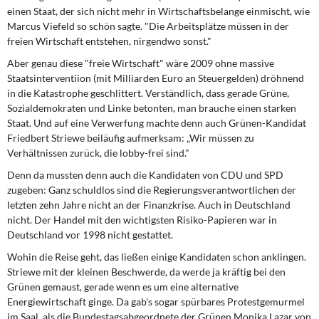
einen Staat, der sich nicht mehr in Wirtschaftsbelange einmischt, wie
Marcus Viefeld so schön sagte. "Die Arbeitsplätze müssen in der
freien Wirtschaft entstehen, nirgendwo sonst."
Aber genau diese "freie Wirtschaft" wäre 2009 ohne massive
Staatsinterventiion (mit Milliarden Euro an Steuergelden) dröhnend
in die Katastrophe geschlittert. Verständlich, dass gerade Grüne,
Sozialdemokraten und Linke betonten, man brauche einen starken
Staat. Und auf eine Verwerfung machte denn auch Grünen-Kandidat
Friedbert Striewe beiläufig aufmerksam: „Wir müssen zu
Verhältnissen zurück, die lobby-frei sind."
Denn da mussten denn auch die Kandidaten von CDU und SPD
zugeben: Ganz schuldlos sind die Regierungsverantwortlichen der
letzten zehn Jahre nicht an der Finanzkrise. Auch in Deutschland
nicht. Der Handel mit den wichtigsten Risiko-Papieren war in
Deutschland vor 1998 nicht gestattet.
Wohin die Reise geht, das ließen einige Kandidaten schon anklingen.
Striewe mit der kleinen Beschwerde, da werde ja kräftig bei den
Grünen gemaust, gerade wenn es um eine alternative
Energiewirtschaft ginge. Da gab's sogar spürbares Protestgemurmel
im Saal, als die Bundestagsabgeordnete der Grünen Monika Lazar von