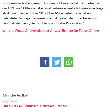
DIE LINKE
problematisch, dass jemand für den SoFFin arbeitet, der früher bei
der HRE war.“ Offenbar aber sind Seitenwechsel à la Lüpke eher Regel
als Ausnahme. Sechs der 20 SoFFin-Mitarbeiter – alle haben
Weitere Themen
befristete Verträge – kommen nach Angaben der Sprecherin von
Geschäftsbanken. „Der SoFFin braucht das Know-how.“
Memo-Gruppe
schreibt Focus Onlineredaktuer Ansgar Siemens im Focus-Online
Institut Solidarische Moderne
Rosa-Luxemburg-Stiftung
Über mich
Kontakt
Ähnliche Artikel
02.07.2009
HRE: Der Fall Asmussen, Helfer am Pranger