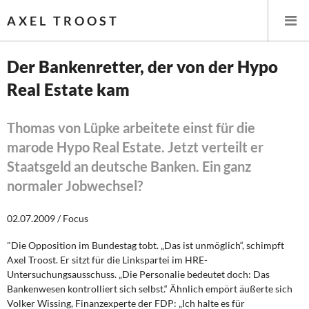
AXEL TROOST
Der Bankenretter, der von der Hypo
Real Estate kam
Startseite
Themen
Thomas von Lüpke arbeitete einst für die
marode Hypo Real Estate. Jetzt verteilt er
Leitlinien linker Wirtschafts- und Finanzpolitik
Staatsgeld an deutsche Banken. Ein ganz
normaler Jobwechsel?
Wirtschaftspolitik
02.07.2009 / Focus
Steuer- und Finanzpolitik
"Die Opposition im Bundestag tobt. „Das ist unmöglich“, schimpft
Öffentliche Infrastruktur und Daseinsvorsorge
Axel Troost. Er sitzt für die Linkspartei im HRE-
Untersuchungsausschuss. „Die Personalie bedeutet doch: Das
Eurokrise und Griechenland
Bankenwesen kontrolliert sich selbst.“ Ähnlich empört äußerte sich
Volker Wissing, Finanzexperte der FDP: „Ich halte es für