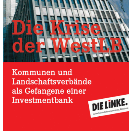
DIE LINKE
Weitere Themen
Memo-Gruppe
Institut Solidarische Moderne
Rosa-Luxemburg-Stiftung
Über mich
Kontakt