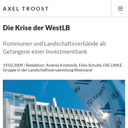
AXEL TROOST
Die Krise der WestLB
Startseite
Kommunen und Landschaftsverbände als
Gefangene einer Investmentbank
Themen
19.02.2009 / Redaktion: Andrea Kostolnik, Felix Schulte, DIE LINKE.
Leitlinien linker Wirtschafts- und Finanzpolitik
Gruppe in der Landschaftsversammlung Rheinland
Wirtschaftspolitik
Steuer- und Finanzpolitik
Öffentliche Infrastruktur und Daseinsvorsorge
Eurokrise und Griechenland