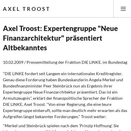
AXEL TROOST
Axel Troost: Expertengruppe "Neue
Finanzarchitektur" präsentiert
Startseite
Altbekanntes
Themen
10.02.2009 / Pressemitteilung der Fraktion DIE LINKE. im Bundestag
Leitlinien linker Wirtschafts- und Finanzpolitik
"DIE LINKE fordert seit Langem ein internationales Kreditregister.
Genau diese Forderung haben Bundeskanzlerin Angela Merkel und
Wirtschaftspolitik
Bundesfinanzminister Peer Steinbrück nun als Ergebnis ihrer
Expertengruppe Neue Finanzarchitektur präsentiert. Das ist ein
Steuer- und Finanzpolitik
Armutszeugnis", erklärt der finanzpolitische Sprecher der Fraktion
DIE LINKE, Axel Troost. "Von einer Regierung, die eine teure
Öffentliche Infrastruktur und Daseinsvorsorge
Expertengruppe einberuft, sollte man deutlich mehr erwarten als das
Aufgreifen längst bekannter Forderungen." Troost weiter:
Eurokrise und Griechenland
"Merkel und Steinbrück spielen nach dem 'Prinzip Hoffnung'. Sie