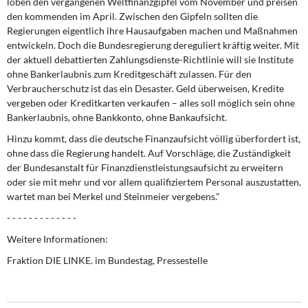
loben den vergangenen Weltfinanzgipfel vom November und preisen
DIE LINKE
den kommenden im April. Zwischen den Gipfeln sollten die
Regierungen eigentlich ihre Hausaufgaben machen und Maßnahmen
Weitere Themen
entwickeln. Doch die Bundesregierung dereguliert kräftig weiter. Mit
der aktuell debattierten Zahlungsdienste-Richtlinie will sie Institute
Memo-Gruppe
ohne Bankerlaubnis zum Kreditgeschäft zulassen. Für den
Verbraucherschutz ist das ein Desaster. Geld überweisen, Kredite
vergeben oder Kreditkarten verkaufen – alles soll möglich sein ohne
Institut Solidarische Moderne
Bankerlaubnis, ohne Bankkonto, ohne Bankaufsicht.
Rosa-Luxemburg-Stiftung
Hinzu kommt, dass die deutsche Finanzaufsicht völlig überfordert ist,
ohne dass die Regierung handelt. Auf Vorschläge, die Zuständigkeit
der Bundesanstalt für Finanzdienstleistungsaufsicht zu erweitern
Über mich
oder sie mit mehr und vor allem qualifiziertem Personal auszustatten,
wartet man bei Merkel und Steinmeier vergebens."
Kontakt
- - - - - - - - - - - - -
Weitere Informationen:
Fraktion DIE LINKE. im Bundestag, Pressestelle