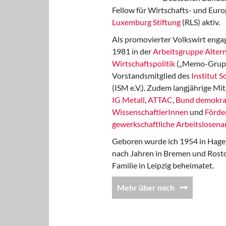
Fellow für Wirtschafts- und Euro
Luxemburg Stiftung
(RLS) aktiv.
Als promovierter Volkswirt engag
1981 in der
Arbeitsgruppe Altern
Wirtschaftspolitik
(„Memo-Gruppe
Vorstandsmitglied des
Institut 
(ISM e.V.). Zudem langjährige Mit
IG Metall
,
ATTAC
,
Bund demokra
WissenschaftlerInnen
und
Förde
gewerkschaftliche Arbeitslosenar
Geboren wurde ich 1954 in Hage
nach Jahren in Bremen und Rost
Familie in Leipzig beheimatet.
Mehr über mich