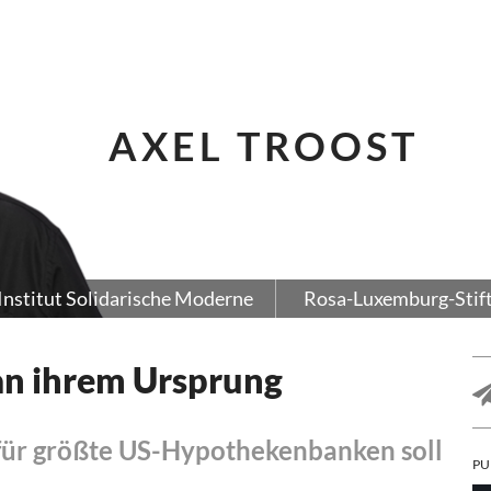
AXEL TROOST
Institut Solidarische Moderne
Rosa-Luxemburg-Stif
an ihrem Ursprung
 für größte US-Hypothekenbanken soll
PU