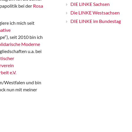
DIE LINKE Sachsen
papolitik bei der
Rosa
Die LINKE Westsachsen
DIE LINKE im Bundestag
iere ich mich seit
ative
“), seit 2010 bin ich
Solidarische Moderne
gliedschaften u.a. bei
tischer
rverein
beit e.V.
n/Westfalen und bin
ock nun mit meiner