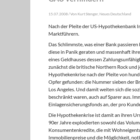
15.07.2008 / Von Kurt Stenger, Neues Deutschland
Nach der Pleite der US-Hypothekenbank In
Marktführern.
Das Schlimmste, was einer Bank passieren 
diese in Panik geraten und massenhaft ihre
eines Geldhauses dessen Zahlungsunfähigkei
zunächst die britische Northern Rock und j
Hypothekenkrise nach der Pleite von hunde
Opfer gefunden: die Nummer sieben der Br
Los Angeles. Und damit weiten sich die soz
beschränkt waren, auch auf Sparer aus. I
Einlagensicherungsfonds an, der pro Kunde
Die Hypothekenkrise ist damit an ihren Ur
90er Jahre explodierten sowohl das Volum
Konsumentenkredite, die mit Wohneigentu
Immobilienpreise und die Möglichkeit, not