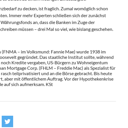
bedarf zu decken, ist fraglich. Zumal womöglich schon
ten. Immer mehr Experten schließen sich der zunächst
n Währungsfonds an, dass die Banken im Zuge der
schreiben müssen – drei Mal so viel, wie bislang geschehen.
on (FNMA – im Volksmund: Fannie Mae) wurde 1938 im
evelt gegründet. Das staatliche Institut sollte, während
um noch Kredite vergaben, US-Bürgern zu Wohneigentum
an Mortgage Corp. (FHLM – Freddie Mac) als Spezialist für
sch teilprivatisiert und an die Börse gebracht. Bis heute
hrt, aber mit öffentlichem Auftrag. Vor der Hypothekenkrise
e auf sich aufmerksam. KSt