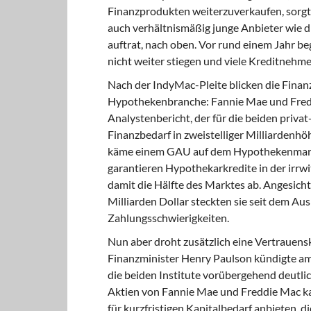
Finanzprodukten weiterzuverkaufen, sorgte
auch verhältnismäßig junge Anbieter wie di
auftrat, nach oben. Vor rund einem Jahr be
nicht weiter stiegen und viele Kreditnehm
Nach der IndyMac-Pleite blicken die Finan
Hypothekenbranche: Fannie Mae und Freddi
Analystenbericht, der für die beiden privat
Finanzbedarf in zweistelliger Milliardenhö
käme einem GAU auf dem Hypothekenmarkt i
garantieren Hypothekarkredite in der irrwi
damit die Hälfte des Marktes ab. Angesicht
Milliarden Dollar steckten sie seit dem Au
Zahlungsschwierigkeiten.
Nun aber droht zusätzlich eine Vertrauens
Finanzminister Henry Paulson kündigte am 
die beiden Institute vorübergehend deutl
Aktien von Fannie Mae und Freddie Mac ka
für kurzfristigen Kapitalbedarf anbieten, di