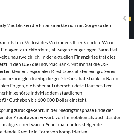
Solidarisches EUropa -
Mosaiklinke Perspektiven
dyMac blicken die Finanzmärkte nun mit Sorge zu den
kann, ist der Verlust des Vertrauens ihrer Kunden: Wenn
 Einlagen zurückfordern, ist wegen der geringen Barmittel
t unausweichlich. In der aktuellen Finanzkrise traf dies
etzt in den USA die IndyMac Bank. Mit ihr hat die US-
rten kleinen, regionalen Kreditspezialisten ein größeres
anche und gleichzeitig die größte Geschäftsbank im Raum
ialen Folgen, die bisher auf überschuldete Hausbesitzer
mmerhin gehörte IndyMac dem staatlichen
 für Guthaben bis 100 000 Dollar einsteht.
sprung zurückgekehrt. In der Niedrigzinsphase Ende der
en der Kredite zum Erwerb von Immobilien als auch das der
m abgesichert waren. Scheinbar endlos steigende
leidende Kredite in Form von komplizierten