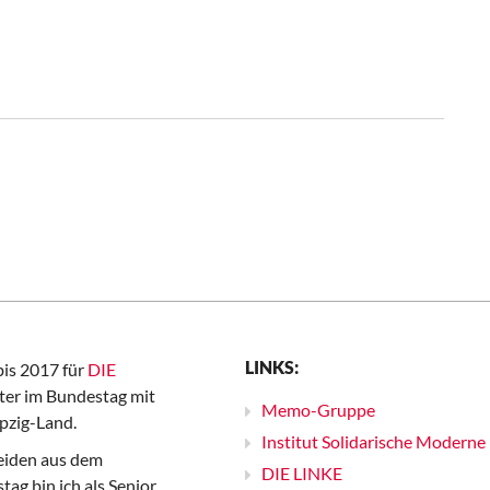
LINKS:
bis 2017 für
DIE
er im Bundestag mit
Memo-Gruppe
pzig-Land.
Institut Solidarische Moderne
iden aus dem
DIE LINKE
ag bin ich als Senior