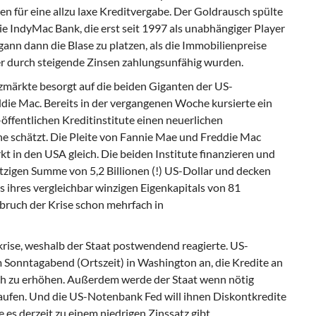
n für eine allzu laxe Kreditvergabe. Der Goldrausch spülte
e IndyMac Bank, die erst seit 1997 als unabhängiger Player
gann dann die Blase zu platzen, als die Immobilienpreise
er durch steigende Zinsen zahlungsunfähig wurden.
zmärkte besorgt auf die beiden Giganten der US-
e Mac. Bereits in der vergangenen Woche kursierte ein
-öffentlichen Kreditinstitute einen neuerlichen
he schätzt. Die Pleite von Fannie Mae und Freddie Mac
n den USA gleich. Die beiden Institute finanzieren und
tzigen Summe von 5,2 Billionen (!) US-Dollar und decken
s ihres vergleichbar winzigen Eigenkapitals von 81
sbruch der Krise schon mehrfach in
krise, weshalb der Staat postwendend reagierte. US-
Sonntagabend (Ortszeit) in Washington an, die Kredite an
ich zu erhöhen. Außerdem werde der Staat wenn nötig
ufen. Und die US-Notenbank Fed will ihnen Diskontkredite
e es derzeit zu einem niedrigen Zinssatz gibt.