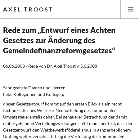
AXEL TROOST
Rede zum „Entwurf eines Achten
Gesetzes zur Änderung des
Startseite
Gemeindefinanzreformgesetzes“
Themen
06.06.2008 / Rede von Dr. Axel Troost v. 5.6.2008
Leitlinien linker Wirtschafts- und Finanzpolitik
Wirtschaftspolitik
Sehr geehrte Damen und Herren,
liebe Kolleginnen und Kollegen,
Steuer- und Finanzpolitik
dieser Gesetzentwurf kommt auf den ersten Blick als ein recht
technokratisches Werk zur Neuaufteilung des kommunalen
Öffentliche Infrastruktur und Daseinsvorsorge
Umsatzsteueranteils daher. Bei genauerer Betrachtung der damit
einhergehenden Verteilungswirkungen stellt man aber fest, dass der
Eurokrise und Griechenland
Gesetzentwurf den Wettbewerbsföderalismus in ganz erheblichem
Umfang weiter verschärft. Trug die Verteilung des kommunalen