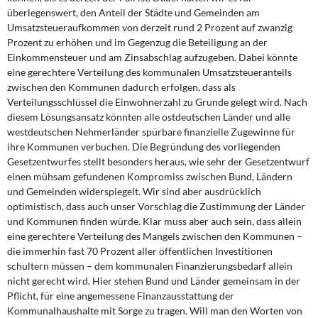
überlegenswert, den Anteil der Städte und Gemeinden am
Umsatzsteueraufkommen von derzeit rund 2 Prozent auf zwanzig
Prozent zu erhöhen und im Gegenzug die Beteiligung an der
Einkommensteuer und am Zinsabschlag aufzugeben. Dabei könnte
eine gerechtere Verteilung des kommunalen Umsatzsteueranteils
zwischen den Kommunen dadurch erfolgen, dass als
Verteilungsschlüssel die Einwohnerzahl zu Grunde gelegt wird. Nach
diesem Lösungsansatz könnten alle ostdeutschen Länder und alle
westdeutschen Nehmerländer spürbare finanzielle Zugewinne für
ihre Kommunen verbuchen. Die Begründung des vorliegenden
Gesetzentwurfes stellt besonders heraus, wie sehr der Gesetzentwurf
einen mühsam gefundenen Kompromiss zwischen Bund, Ländern
und Gemeinden widerspiegelt. Wir sind aber ausdrücklich
optimistisch, dass auch unser Vorschlag die Zustimmung der Länder
und Kommunen finden würde. Klar muss aber auch sein, dass allein
eine gerechtere Verteilung des Mangels zwischen den Kommunen –
die immerhin fast 70 Prozent aller öffentlichen Investitionen
schultern müssen – dem kommunalen Finanzierungsbedarf allein
nicht gerecht wird. Hier stehen Bund und Länder gemeinsam in der
Pflicht, für eine angemessene Finanzausstattung der
Kommunalhaushalte mit Sorge zu tragen. Will man den Worten von