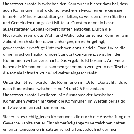
DIE LINKE
Umsatzsteueranteils zwischen den Kommunen bisher dazu bei, dass
auch Kommunen in strukturschwächeren Regionen eine gewisse
finanzielle Mindestausstattung erhielten, so werden diesen Städten
Weitere Themen
und Gemeinden nun gezielt Mittel zu Gunsten ohnehin besser
ausgestatteter Gebietskörperschaften entzogen. Durch die
Memo-Gruppe
Neuregelung wird das Wohl und Wehe jeder einzelnen Kommune in
Zukunft noch stärker davon abhängen, ob es ihr gelingt,
Institut Solidarische Moderne
gewerbesteuerkräftige Unternehmen anzu-siedeln. Damit wird die
ohnehin schon häufig ruinöse Standortkonkurrenz zwischen den
Rosa-Luxemburg-Stiftung
Kommunen weiter verschärft. Das Ergebnis ist bekannt: Am Ende
haben die Kommunen zusammen genommen weniger in der Tasche,
die soziale Infrastruktur wird weiter eingeschränkt.
Über mich
Unter dem Strich werden die Kommunen im Osten Deutschlands je
nach Bundesland zwischen rund 14 und 26 Prozent am
Kontakt
Umsatzsteueranteil verlieren. Mit Ausnahme der hessischen
Kommunen werden hingegen die Kommunen im Westen per saldo
mit Zugewinnen rechnen können.
Sicher ist es richtig, jenen Kommunen, die durch die Abschaffung der
Gewerbe-kapitalsteuer Einnahmerückgänge zu verzeichnen hatten,
einen angemessenen Ersatz zu verschaffen. Jedoch ist der hier