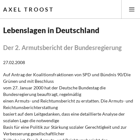
AXEL TROOST
Lebenslagen in Deutschland
Startseite
Der 2. Armutsbericht der Bundesregierung
Themen
27.02.2008
Leitlinien linker Wirtschafts- und Finanzpolitik
Auf Antrag der Koalitionsfraktionen von SPD und Bündnis 90/Die
Grünen und mit Beschluss
Wirtschaftspolitik
vom 27. Januar 2000 hat der Deutsche Bundestag die
Bundesregierung beauftragt, regelmäßig
Steuer- und Finanzpolitik
einen Armuts- und Reichtumsbericht zu erstatten. Die Armuts- und
Reichtumsberichterstattung
basiert auf dem Leitgedanken, dass eine detaillierte Analyse der
Öffentliche Infrastruktur und Daseinsvorsorge
sozialen Lage die notwendige
Basis für eine Politik zur Stärkung sozialer Gerechtigkeit und zur
Eurokrise und Griechenland
Verbesserung gesellschaftlicher