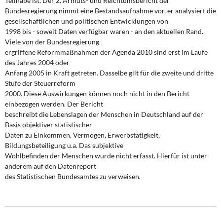
Teilhabe ist. Der 2. Armuts- und Reichtumsbericht der
DIE LINKE
Bundesregierung nimmt eine Bestandsaufnahme vor, er analysiert die
gesellschaftlichen und politischen Entwicklungen von
Weitere Themen
1998 bis - soweit Daten verfügbar waren - an den aktuellen Rand.
Viele von der Bundesregierung
Memo-Gruppe
ergriffene Reformmaßnahmen der Agenda 2010 sind erst im Laufe
des Jahres 2004 oder
Anfang 2005 in Kraft getreten. Dasselbe gilt für die zweite und dritte
Institut Solidarische Moderne
Stufe der Steuerreform
2000. Diese Auswirkungen können noch nicht in den Bericht
Rosa-Luxemburg-Stiftung
einbezogen werden. Der Bericht
beschreibt die Lebenslagen der Menschen in Deutschland auf der
Über mich
Basis objektiver statistischer
Daten zu Einkommen, Vermögen, Erwerbstätigkeit,
Bildungsbeteiligung u.a. Das subjektive
Kontakt
Wohlbefinden der Menschen wurde nicht erfasst. Hierfür ist unter
anderem auf den Datenreport
des Statistischen Bundesamtes zu verweisen.