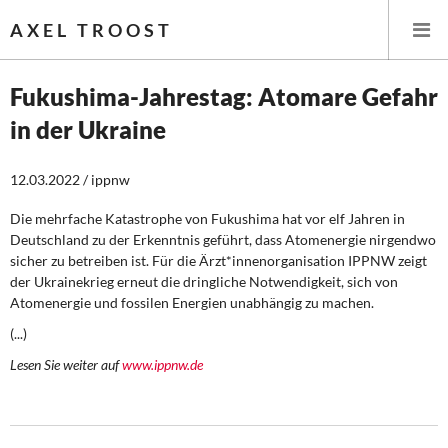
AXEL TROOST
Fukushima-Jahrestag: Atomare Gefahr
in der Ukraine
Startseite
12.03.2022 / ippnw
Themen
Die mehrfache Katastrophe von Fukushima hat vor elf Jahren in
Leitlinien linker Wirtschafts- und Finanzpolitik
Deutschland zu der Erkenntnis geführt, dass Atomenergie nirgendwo
sicher zu betreiben ist. Für die Ärzt*innenorganisation IPPNW zeigt
Wirtschaftspolitik
der Ukrainekrieg erneut die dringliche Notwendigkeit, sich von
Atomenergie und fossilen Energien unabhängig zu machen.
Steuer- und Finanzpolitik
(...)
Lesen Sie weiter auf
www.ippnw.de
Öffentliche Infrastruktur und Daseinsvorsorge
Eurokrise und Griechenland