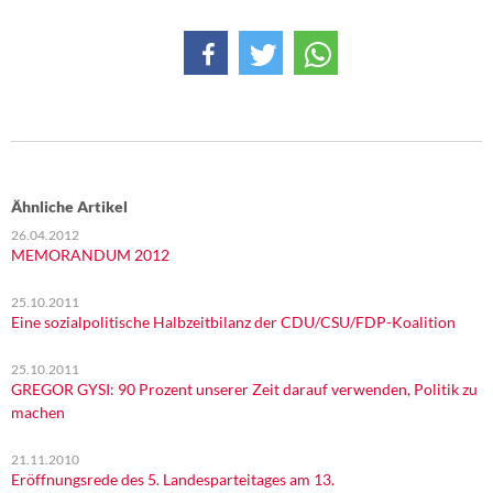
DIE LINKE
Weitere Themen
Memo-Gruppe
Institut Solidarische Moderne
Ähnliche Artikel
Rosa-Luxemburg-Stiftung
26.04.2012
MEMORANDUM 2012
Über mich
25.10.2011
Eine sozialpolitische Halbzeitbilanz der CDU/CSU/FDP-Koalition
Kontakt
25.10.2011
GREGOR GYSI: 90 Prozent unserer Zeit darauf verwenden, Politik zu
machen
21.11.2010
Eröffnungsrede des 5. Landesparteitages am 13.