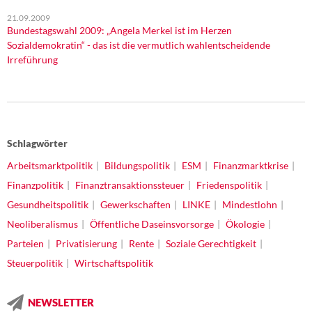
21.09.2009
Bundestagswahl 2009: „Angela Merkel ist im Herzen
Sozialdemokratin“ - das ist die vermutlich wahlentscheidende
Irreführung
Schlagwörter
Arbeitsmarktpolitik
Bildungspolitik
ESM
Finanzmarktkrise
Finanzpolitik
Finanztransaktionssteuer
Friedenspolitik
Gesundheitspolitik
Gewerkschaften
LINKE
Mindestlohn
Neoliberalismus
Öffentliche Daseinsvorsorge
Ökologie
Parteien
Privatisierung
Rente
Soziale Gerechtigkeit
Steuerpolitik
Wirtschaftspolitik
NEWSLETTER