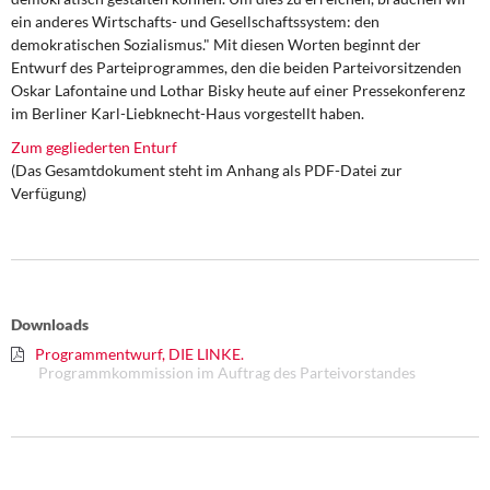
DIE LINKE
ein anderes Wirtschafts- und Gesellschaftssystem: den
demokratischen Sozialismus." Mit diesen Worten beginnt der
Weitere Themen
Entwurf des Parteiprogrammes, den die beiden Parteivorsitzenden
Oskar Lafontaine und Lothar Bisky heute auf einer Pressekonferenz
Memo-Gruppe
im Berliner Karl-Liebknecht-Haus vorgestellt haben.
Zum gegliederten Enturf
Institut Solidarische Moderne
(Das Gesamtdokument steht im Anhang als PDF-Datei zur
Verfügung)
Rosa-Luxemburg-Stiftung
Über mich
Downloads
Kontakt
Programmentwurf, DIE LINKE.
Programmkommission im Auftrag des Parteivorstandes