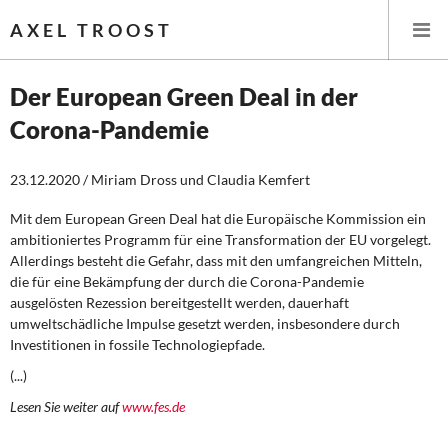
AXEL TROOST
Der European Green Deal in der
Corona-Pandemie
Startseite
23.12.2020 / Miriam Dross und Claudia Kemfert
Themen
Mit dem European Green Deal hat die Europäische Kommission ein
Leitlinien linker Wirtschafts- und Finanzpolitik
ambitioniertes Programm für eine Transformation der EU vorgelegt.
Allerdings besteht die Gefahr, dass mit den umfangreichen Mitteln,
Wirtschaftspolitik
die für eine Bekämpfung der durch die Corona-Pandemie
ausgelösten Rezession bereitgestellt werden, dauerhaft
Steuer- und Finanzpolitik
umweltschädliche Impulse gesetzt werden, insbesondere durch
Investitionen in fossile Technologiepfade.
Öffentliche Infrastruktur und Daseinsvorsorge
(...)
Lesen Sie weiter auf
www.fes.de
Eurokrise und Griechenland