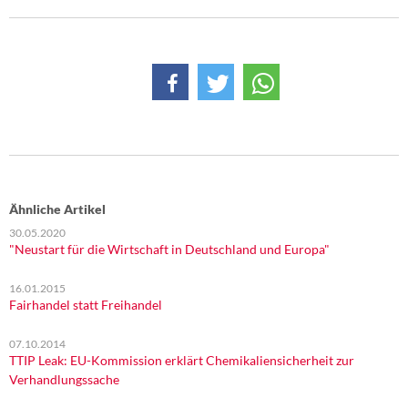
DIE LINKE
Weitere Themen
Memo-Gruppe
Institut Solidarische Moderne
Rosa-Luxemburg-Stiftung
Ähnliche Artikel
Über mich
30.05.2020
"Neustart für die Wirtschaft in Deutschland und Europa"
Kontakt
16.01.2015
Fairhandel statt Freihandel
07.10.2014
TTIP Leak: EU-Kommission erklärt Chemikaliensicherheit zur
Verhandlungssache