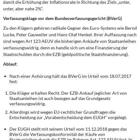
damit die Erhöhung der Inflationsrate in Richtung des Ziels „unter,
unter, aber nahe 2%“.
Verfassungsklage vor dem Bundesverfassungsgericht (BVerG)
Zu den Klägern gehören radikale Gegner des Euro-Systems wie Bernd
Lucke, Peter Gauweiler und Hans-Olaf Henkel. Ihrer Auffassung nach
sind wegen Art 123 AEUV die bisherigen Ankäufe von Staatsanleihen
verfassungswidrig, denn es handle sich um eine Finanzierung der
Staatsschulden durch die EZB (geldpolitische Staatsfinanzierung).
Ablauf:
Nach einer Anhörung hält das BVerG im Urteil vom 18.07.2017
fest:
Die Kläger erhalten Recht. Der EZB-Ankauf jeglicher Art von
Staatsanleihen ist auch bezogen auf das Grundgesetz
verfassungswidrig.
Allerdings wird wegen EU-rechtlicher Grundfragen die
Entscheidung zur „Vorabentscheidung dem EUGH“ vorgelegt.
Der EUGH stellt mit seinem Urteil vom 11.12.2018 gegen das
BVerG die Verfassungskonformität der Käufe von
Staatsanleihen durch die EZB im Rahmen Art. 123 AEUV fest. In