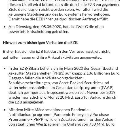
diesem Urteil wird betont, dass die durch die EZB vorgegebenen
Ziele durchaus erreicht worden seien. Vor allem wird die
gelungene Stabilisierung des Eurosystems hervorgehoben.
Damit habe die EZB ihren geldpolitischen Auftrag erfüllt.
Am Dienstag, dem 05.05.2020, hat das BVerG die oben
bewertete Entscheidung getroffen.
Hinweis zum bisherigen Verhalten die EZB
Bisher hat sich die EZB hat durch den Verfassungsstreit nicht
aufhalten lassen und ihre Ankaufaktivitäten ausgeweitet.
In der EZB-Bilanz belief sich im März 2020 der Gesamtbestand
gekaufter Staatsanleihen (PPBS) auf knapp 2,136 Billionen Euro.
Dagegen fallen die Ankäufe von gedeckten
Schuldverschreibungen, von Asset-Backed-Securities und
Unternehmensanleihen im Gesamtankaufprogramm (EAAP)
deutlich geringer aus. Insgesamt werden seit November 2019
wieder monatlich pro Monat 20 Mrd. Euro für Ankäufe durch
die EZB ausgegeben.
Mit dem Mitte März beschlossenen Pandemie-
Notfallankaufprogramm (Pandemic Emergency Purchase
Programme – PEPP) wird ein Zusatzvolumen für den Ankauf
von staatlichen Wertpapieren im Umfang von 750 Mrd. Euro