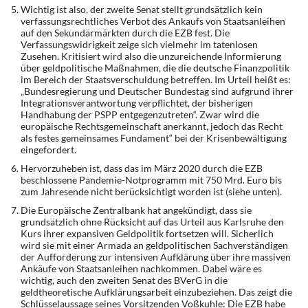
Wichtig ist also, der zweite Senat stellt grundsätzlich kein
verfassungsrechtliches Verbot des Ankaufs von Staatsanleihen
auf den Sekundärmärkten durch die EZB fest. Die
Verfassungswidrigkeit zeige sich vielmehr im tatenlosen
Zusehen. Kritisiert wird also die unzureichende Informierung
über geldpolitische Maßnahmen, die die deutsche Finanzpolitik
im Bereich der Staatsverschuldung betreffen. Im Urteil heißt es:
„Bundesregierung und Deutscher Bundestag sind aufgrund ihrer
Integrationsverantwortung verpflichtet, der bisherigen
Handhabung der PSPP entgegenzutreten“. Zwar wird die
europäische Rechtsgemeinschaft anerkannt, jedoch das Recht
als festes gemeinsames Fundament“ bei der Krisenbewältigung
eingefordert.
Hervorzuheben ist, dass das im März 2020 durch die EZB
beschlossene Pandemie-Notprogramm mit 750 Mrd. Euro bis
zum Jahresende nicht berücksichtigt worden ist (siehe unten).
Die Europäische Zentralbank hat angekündigt, dass sie
grundsätzlich ohne Rücksicht auf das Urteil aus Karlsruhe den
Kurs ihrer expansiven Geldpolitik fortsetzen will. Sicherlich
wird sie mit einer Armada an geldpolitischen Sachverständigen
der Aufforderung zur intensiven Aufklärung über ihre massiven
Ankäufe von Staatsanleihen nachkommen. Dabei wäre es
wichtig, auch den zweiten Senat des BVerG in die
geldtheoretische Aufklärungsarbeit einzubeziehen. Das zeigt die
Schlüsselaussage seines Vorsitzenden Voßkuhle: Die EZB habe