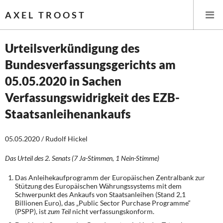
AXEL TROOST
Urteilsverkündigung des
Bundesverfassungsgerichts am
Startseite
05.05.2020 in Sachen
Themen
Verfassungswidrigkeit des EZB-
Staatsanleihenankaufs
Leitlinien linker Wirtschafts- und Finanzpolitik
Wirtschaftspolitik
05.05.2020 / Rudolf Hickel
Das Urteil des 2. Senats (7 Ja-Stimmen, 1 Nein-Stimme)
Steuer- und Finanzpolitik
Das Anleihekaufprogramm der Europäischen Zentralbank zur
Öffentliche Infrastruktur und Daseinsvorsorge
Stützung des Europäischen Währungssystems mit dem
Schwerpunkt des Ankaufs von Staatsanleihen (Stand 2,1
Billionen Euro), das „Public Sector Purchase Programme“
Eurokrise und Griechenland
(PSPP), ist
zum Teil
nicht verfassungskonform.