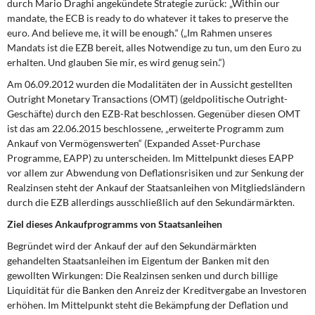
durch Mario Draghi angekündete Strategie zurück: „Within our
mandate, the ECB is ready to do whatever it takes to preserve the
euro. And believe me, it will be enough.“ („Im Rahmen unseres
Mandats ist die EZB bereit, alles Notwendige zu tun, um den Euro zu
erhalten. Und glauben Sie mir, es wird genug sein.“)
Am 06.09.2012 wurden die Modalitäten der in Aussicht gestellten
Outright Monetary Transactions (OMT) (geldpolitische Outright-
Geschäfte) durch den EZB-Rat beschlossen. Gegenüber diesen OMT
ist das am 22.06.2015 beschlossene, „erweiterte Programm zum
Ankauf von Vermögenswerten“ (Expanded Asset-Purchase
Programme, EAPP) zu unterscheiden. Im Mittelpunkt dieses EAPP
vor allem zur Abwendung von Deflationsrisiken und zur Senkung der
Realzinsen steht der Ankauf der Staatsanleihen von Mitgliedsländern
durch die EZB allerdings ausschließlich auf den Sekundärmärkten.
Ziel dieses Ankaufprogramms von Staatsanleihen
Begründet wird der Ankauf der auf den Sekundärmärkten
gehandelten Staatsanleihen im Eigentum der Banken mit den
gewollten Wirkungen: Die Realzinsen senken und durch billige
Liquidität für die Banken den Anreiz der Kreditvergabe an Investoren
erhöhen. Im Mittelpunkt steht die Bekämpfung der Deflation und