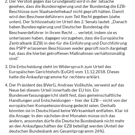
Der Verstoß gegen das Grundgesetz wird in der Tatsache
DIE LINKE
gesehen, dass die Bundesregierung und der Bundestag die EZB-
Beschlüsse zum Staatsanleihekauf nicht geprüft hätten. Damit
wird den Beschwerdeführern zum Teil Recht gegeben (siehe
Weitere Themen
unten). Der Schlüsselsatz im Urteil des 2. Senats lautet: „Danach
haben Bundesregierung und Deutscher Bundestag die
Memo-Gruppe
Beschwerdeführer in ihrem Recht … verletzt, indem sie es
unterlassen haben, dagegen vorzugehen, dass die Europäische
Zentralbank (EZB) in den für die Einführung und Durchführung
Institut Solidarische Moderne
des PSPP erlassenen Beschlüssen weder geprüft noch dargelegt
hat, dass die hierbei getroffenen Maßnahmen verhältnismäßig
sind.“
Rosa-Luxemburg-Stiftung
Die Entscheidung steht im Widerspruch zum Urteil des
Europäischen Gerichtshofs (EuGH) vom 11.12.2018. Dieses
Über mich
hatte die Ankaufprogramme für rechtens erklärt.
Der Präsident des BVerG, Andreas Voßkuhle, verweist auf das
Neue bei diesem Urteil innerhalb der EU hin. Ein
Kontakt
Bundesverfassungsgericht stellt fest, dass gemeinschaftliche
Handlungen und Entscheidungen – hier der EZB – nicht von der
europäischen Kompetenzordnung gedeckt seien. Deshalb
könnten sie in Deutschland keine Wirksamkeit entfalten. Klar ist
die Ansage: In den nächsten drei Monaten müsse sich das
ändern, ansonsten dürfe die Deutsche Bundesbank nicht mehr
an den Ankaufgeschäften der EZB beteiligt werden (Anteil der
deutschen Bundesbank am Gesamtprogramm 26%).