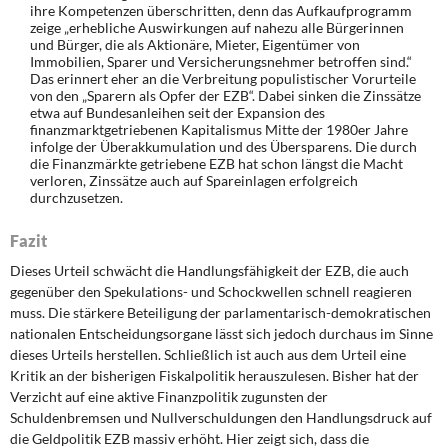
ihre Kompetenzen überschritten, denn das Aufkaufprogramm
zeige „erhebliche Auswirkungen auf nahezu alle Bürgerinnen
und Bürger, die als Aktionäre, Mieter, Eigentümer von
Immobilien, Sparer und Versicherungsnehmer betroffen sind.“
Das erinnert eher an die Verbreitung populistischer Vorurteile
von den „Sparern als Opfer der EZB“. Dabei sinken die Zinssätze
etwa auf Bundesanleihen seit der Expansion des
finanzmarktgetriebenen Kapitalismus Mitte der 1980er Jahre
infolge der Überakkumulation und des Übersparens. Die durch
die Finanzmärkte getriebene EZB hat schon längst die Macht
verloren, Zinssätze auch auf Spareinlagen erfolgreich
durchzusetzen.
Fazit
Dieses Urteil schwächt die Handlungsfähigkeit der EZB, die auch
gegenüber den Spekulations- und Schockwellen schnell reagieren
muss. Die stärkere Beteiligung der parlamentarisch-demokratischen
nationalen Entscheidungsorgane lässt sich jedoch durchaus im Sinne
dieses Urteils herstellen. Schließlich ist auch aus dem Urteil eine
Kritik an der bisherigen Fiskalpolitik herauszulesen. Bisher hat der
Verzicht auf eine aktive Finanzpolitik zugunsten der
Schuldenbremsen und Nullverschuldungen den Handlungsdruck auf
die Geldpolitik EZB massiv erhöht. Hier zeigt sich, dass die