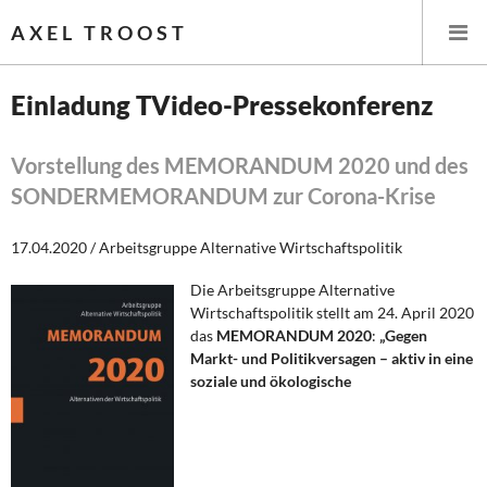
AXEL TROOST
Einladung TVideo-Pressekonferenz
Startseite
Vorstellung des MEMORANDUM 2020 und des
SONDERMEMORANDUM zur Corona-Krise
Themen
17.04.2020 / Arbeitsgruppe Alternative Wirtschaftspolitik
Memo-Gruppe
Die Arbeitsgruppe Alternative
Institut Solidarische Moderne
Wirtschaftspolitik stellt am 24. April 2020
das
MEMORANDUM 2020
:
„Gegen
Markt- und Politikversagen – aktiv in eine
Rosa-Luxemburg-Stiftung
soziale und ökologische
Über mich
Kontakt