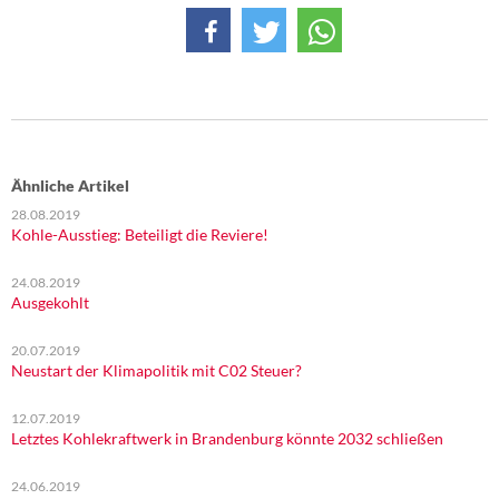
DIE LINKE
Weitere Themen
Memo-Gruppe
Institut Solidarische Moderne
Ähnliche Artikel
28.08.2019
Rosa-Luxemburg-Stiftung
Kohle-Ausstieg: Beteiligt die Reviere!
Über mich
24.08.2019
Ausgekohlt
Kontakt
20.07.2019
Neustart der Klimapolitik mit C02 Steuer?
12.07.2019
Letztes Kohlekraftwerk in Brandenburg könnte 2032 schließen
24.06.2019