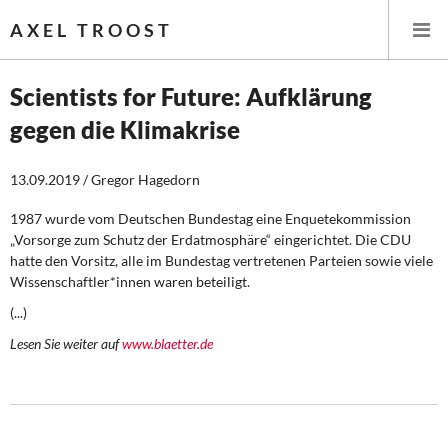
AXEL TROOST
Scientists for Future: Aufklärung
gegen die Klimakrise
Startseite
13.09.2019 / Gregor Hagedorn
Themen
1987 wurde vom Deutschen Bundestag eine Enquetekommission
Leitlinien linker Wirtschafts- und Finanzpolitik
„Vorsorge zum Schutz der Erdatmosphäre“ eingerichtet. Die CDU
hatte den Vorsitz, alle im Bundestag vertretenen Parteien sowie viele
Wirtschaftspolitik
Wissenschaftler*innen waren beteiligt.
(...)
Steuer- und Finanzpolitik
Lesen Sie weiter auf
www.blaetter.de
Öffentliche Infrastruktur und Daseinsvorsorge
Eurokrise und Griechenland