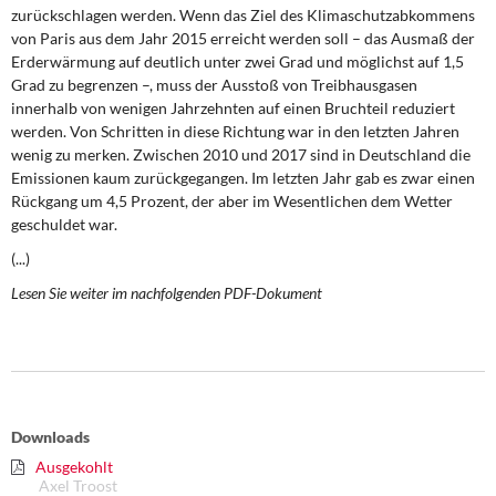
DIE LINKE
zurückschlagen werden. Wenn das Ziel des Klimaschutzabkommens
von Paris aus dem Jahr 2015 erreicht werden soll – das Ausmaß der
Erderwärmung auf deutlich unter zwei Grad und möglichst auf 1,5
Weitere Themen
Grad zu begrenzen –, muss der Ausstoß von Treibhausgasen
innerhalb von wenigen Jahrzehnten auf einen Bruchteil reduziert
Memo-Gruppe
werden. Von Schritten in diese Richtung war in den letzten Jahren
wenig zu merken. Zwischen 2010 und 2017 sind in Deutschland die
Institut Solidarische Moderne
Emissionen kaum zurückgegangen. Im letzten Jahr gab es zwar einen
Rückgang um 4,5 Prozent, der aber im Wesentlichen dem Wetter
Rosa-Luxemburg-Stiftung
geschuldet war.
(...)
Über mich
Lesen Sie weiter im nachfolgenden PDF-Dokument
Kontakt
Downloads
Ausgekohlt
Axel Troost