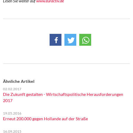
Lesen Sie weiter auf
www.euractiv.de
DIE LINKE
Weitere Themen
Memo-Gruppe
Institut Solidarische Moderne
Rosa-Luxemburg-Stiftung
Über mich
Ähnliche Artikel
Kontakt
02.02.2017
Die Zukunft gestalten - Wirtschaftspolitische Herausforderungen
2017
19.05.2016
Erneut 200.000 gegen Hollande auf der Straße
16.09.2015