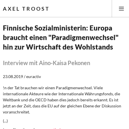
AXEL TROOST
Finnische Sozialministerin: Europa
braucht einen "Paradigmenwechsel"
Startseite
hin zur Wirtschaft des Wohlstands
Themen
Interview mit Aino-Kaisa Pekonen
Leitlinien linker Wirtschafts- und Finanzpolitik
23.08.2019 / euractiv
Wirtschaftspolitik
!n der Tat brauchen wir einen Paradigmenwechsel. Viele
Steuer- und Finanzpolitik
internationale Akteure wie der Internationale Währungsfonds, die
Weltbank und die OECD haben dies jedoch bereits erkannt. Es ist
Öffentliche Infrastruktur und Daseinsvorsorge
jetzt an der Zeit, dass die EU auf der gleichen Ebene der Diskussion
voranschreitet.
Eurokrise und Griechenland
(...)