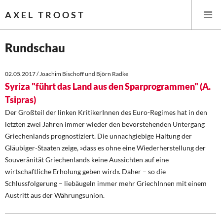
AXEL TROOST
Rundschau
Startseite
02.05.2017 / Joachim Bischoff und Björn Radke
Syriza "führt das Land aus den Sparprogrammen" (A.
Themen
Tsipras)
Der Großteil der linken KritikerInnen des Euro-Regimes hat in den
Memo-Gruppe
letzten zwei Jahren immer wieder den bevorstehenden Untergang
Griechenlands prognostiziert. Die unnachgiebige Haltung der
Institut Solidarische Moderne
Gläubiger-Staaten zeige, »dass es ohne eine Wiederherstellung der
Souveränität Griechenlands keine Aussichten auf eine
Rosa-Luxemburg-Stiftung
wirtschaftliche Erholung geben wird«. Daher – so die
Schlussfolgerung – liebäugeln immer mehr GriechInnen mit einem
Über mich
Austritt aus der Währungsunion.
Kontakt