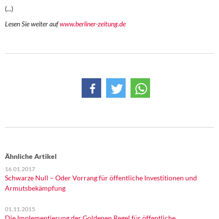
DIE LINKE
(...)
Lesen Sie weiter auf
www.berliner-zeitung.de
Weitere Themen
Memo-Gruppe
Institut Solidarische Moderne
Rosa-Luxemburg-Stiftung
Über mich
Kontakt
Ähnliche Artikel
16.01.2017
Schwarze Null – Oder Vorrang für öffentliche Investitionen und
Armutsbekämpfung
01.11.2015
Die Implementierung der Goldenen Regel für öffentliche