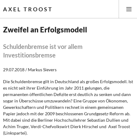
AXEL TROOST
Zweifel an Erfolgsmodell
Startseite
Schuldenbremse ist vor allem
Investitionsbremse
Themen
29.07.2018 / Markus Sievers
Leitlinien linker Wirtschafts- und Finanzpolitik
Die Schuldenbremse gilt in Deutschland als großes Erfolgsmodell. Ist
Wirtschaftspolitik
es nicht seit ihrer Einführung im Jahr 2011 gelungen, die
permanenten öffentlichen Defizite erst deutlich zu senken und dann
Steuer- und Finanzpolitik
sogar in Überschüsse umzuwandeln? Eine Gruppe von Ökonomen,
Gewerkschaftern und Politikern rechnet in einem gemeinsamen
Öffentliche Infrastruktur und Daseinsvorsorge
Papier jedoch mit der 2009 beschlossenen Grundgesetz-Reform ab.
Mit dabei sind die Berliner Hochschullehrer Sebastian Dullien und
Eurokrise und Griechenland
Achim Truger, Verdi-Chefvolkswirt Dierk Hirschel und Axel Troost
(Linkspartei).