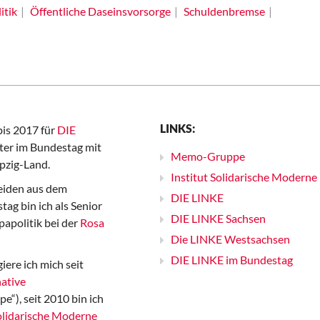
itik
Öffentliche Daseinsvorsorge
Schuldenbremse
LINKS:
bis 2017 für
DIE
er im Bundestag mit
Memo-Gruppe
pzig-Land.
Institut Solidarische Moderne
iden aus dem
DIE LINKE
ag bin ich als Senior
DIE LINKE Sachsen
papolitik bei der
Rosa
Die LINKE Westsachsen
DIE LINKE im Bundestag
iere ich mich seit
ative
“), seit 2010 bin ich
Solidarische Moderne