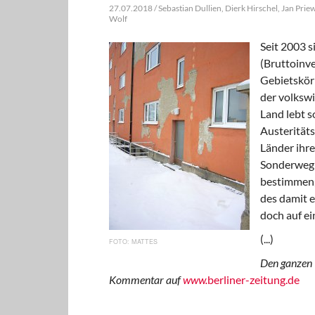
27.07.2018 / Sebastian Dullien, Dierk Hirschel, Jan Prie
Wolf
Seit 2003 s
(Bruttoinve
Gebietskör
der volksw
Land lebt s
Austeritäts
Länder ihre
Sonderweg w
bestimmen,
des damit e
doch auf ei
(...)
MATTES
Den ganzen 
Kommentar auf
www.
berliner-zeitung.de