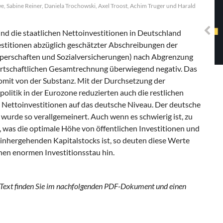
Solidarisches EUropa -
we, Sabine Reiner, Daniela Trochowski, Axel Troost, Achim Truger und Harald
Mosaiklinke Perspektiven
ind die staatlichen Nettoinvestitionen in Deutschland
stitionen abzüglich geschätzter Abschreibungen der
perschaften und Sozialversicherungen) nach Abgrenzung
irtschaftlichen Gesamtrechnung überwiegend negativ. Das
omit von der Substanz. Mit der Durchsetzung der
politik in der Eurozone reduzierten auch die restlichen
 Nettoinvestitionen auf das deutsche Niveau. Der deutsche
urde so verallgemeinert. Auch wenn es schwierig ist, zu
 was die optimale Höhe von öffentlichen Investitionen und
inhergehenden Kapitalstocks ist, so deuten diese Werte
nen enormen Investitionsstau hin.
Text finden Sie im nachfolgenden PDF-Dokument und einen