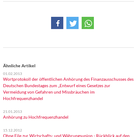
DIE LINKE
Weitere Themen
Memo-Gruppe
Institut Solidarische Moderne
Rosa-Luxemburg-Stiftung
Ähnliche Artikel
01.02.2013
Über mich
Wortprotokoll der öffentlichen Anhörung des Finanzausschusses des
Deutschen Bundestages zum „Entwurf eines Gesetzes zur
Kontakt
Vermeidung von Gefahren und Missbräuchen im
Hochfrequenzhandel
21.01.2013
Anhörung zu Hochfrequenzhandel
15.12.2012
Ohne Eile zur Wirtschafts- und Währungsunion - Rückblick auf den