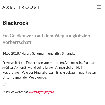
AXEL TROOST
Blackrock
Startseite
Ein Geldkonzern auf dem Weg zur globalen
Vorherrschaft
Themen
14.05.2018 / Harald Schumann und Elisa Simantke
Leitlinien linker Wirtschafts- und Finanzpolitik
Er verwaltet die Ersparnisse von Millionen Anlegern, ist Europas
Wirtschaftspolitik
größter Aktionär – und seine langen Arme reichen bis in
Regierungen. Wie der Finanzkonzern Blackrock zum mächtigsten
Steuer- und Finanzpolitik
Unternehmen der Welt wurde.
(...)
Öffentliche Infrastruktur und Daseinsvorsorge
Lesen Sie weiter auf
www.tagesspiegel.d
Eurokrise und Griechenland