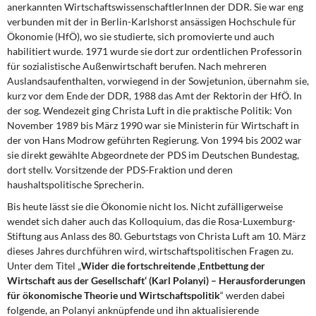
anerkannten WirtschaftswissenschaftlerInnen der DDR. Sie war eng
DIE LINKE
verbunden mit der in Berlin-Karlshorst ansässigen Hochschule für
Ökonomie (HfÖ), wo sie studierte, sich promovierte und auch
Weitere Themen
habilitiert wurde. 1971 wurde sie dort zur ordentlichen Professorin
für sozialistische Außenwirtschaft berufen. Nach mehreren
Memo-Gruppe
Auslandsaufenthalten, vorwiegend in der Sowjetunion, übernahm sie,
kurz vor dem Ende der DDR, 1988 das Amt der Rektorin der HfÖ. In
Institut Solidarische Moderne
der sog. Wendezeit ging Christa Luft in die praktische Politik: Von
November 1989 bis März 1990 war sie Ministerin für Wirtschaft in
der von Hans Modrow geführten Regierung. Von 1994 bis 2002 war
Rosa-Luxemburg-Stiftung
sie direkt gewählte Abgeordnete der PDS im Deutschen Bundestag,
dort stellv. Vorsitzende der PDS-Fraktion und deren
Über mich
haushaltspolitische Sprecherin.
Bis heute lässt sie die Ökonomie nicht los. Nicht zufälligerweise
Kontakt
wendet sich daher auch das Kolloquium, das die Rosa-Luxemburg-
Stiftung aus Anlass des 80. Geburtstags von Christa Luft am 10. März
dieses Jahres durchführen wird, wirtschaftspolitischen Fragen zu.
Unter dem Titel „
Wider die fortschreitende ‚Entbettung der
Wirtschaft aus der Gesellschaft‘ (Karl Polanyi) – Herausforderungen
für ökonomische Theorie und Wirtschaftspolitik
“ werden dabei
folgende, an Polanyi anknüpfende und ihn aktualisierende