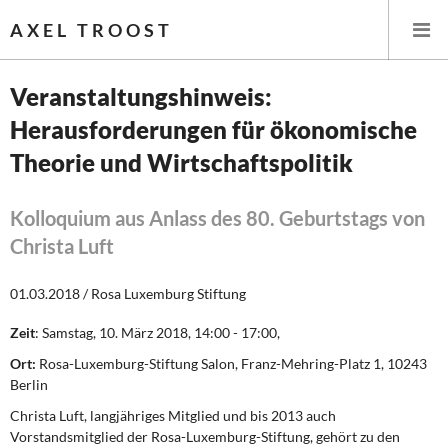
AXEL TROOST
Veranstaltungshinweis:
Herausforderungen für ökonomische
Startseite
Theorie und Wirtschaftspolitik
Themen
Kolloquium aus Anlass des 80. Geburtstags von
Leitlinien linker Wirtschafts- und Finanzpolitik
Christa Luft
Wirtschaftspolitik
01.03.2018 / Rosa Luxemburg Stiftung
Steuer- und Finanzpolitik
Zeit
: Samstag, 10. März 2018, 14:00 - 17:00,
Ort:
Rosa-Luxemburg-Stiftung Salon, Franz-Mehring-Platz 1, 10243
Öffentliche Infrastruktur und Daseinsvorsorge
Berlin
Eurokrise und Griechenland
Christa Luft, langjähriges Mitglied und bis 2013 auch
Vorstandsmitglied der Rosa-Luxemburg-Stiftung, gehört zu den