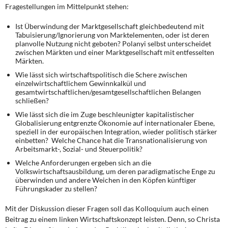
Fragestellungen im Mittelpunkt stehen:
Ist Überwindung der Marktgesellschaft gleichbedeutend mit
Tabuisierung/Ignorierung von Marktelementen, oder ist deren
planvolle Nutzung nicht geboten? Polanyi selbst unterscheidet
zwischen Märkten und einer Marktgesellschaft mit entfesselten
Märkten.
Wie lässt sich wirtschaftspolitisch die Schere zwischen
einzelwirtschaftlichem Gewinnkalkül und
gesamtwirtschaftlichen/gesamtgesellschaftlichen Belangen
schließen?
Wie lässt sich die im Zuge beschleunigter kapitalistischer
Globalisierung entgrenzte Ökonomie auf internationaler Ebene,
speziell in der europäischen Integration, wieder politisch stärker
einbetten? Welche Chance hat die Transnationalisierung von
Arbeitsmarkt-, Sozial- und Steuerpolitik?
Welche Anforderungen ergeben sich an die
Volkswirtschaftsausbildung, um deren paradigmatische Enge zu
überwinden und andere Weichen in den Köpfen künftiger
Führungskader zu stellen?
Mit der Diskussion dieser Fragen soll das Kolloquium auch einen
Beitrag zu einem linken Wirtschaftskonzept leisten. Denn, so Christa