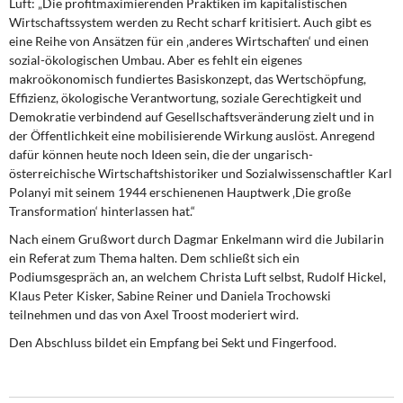
Luft: „Die profitmaximierenden Praktiken im kapitalistischen
Wirtschaftssystem werden zu Recht scharf kritisiert. Auch gibt es
eine Reihe von Ansätzen für ein ‚anderes Wirtschaften‘ und einen
sozial-ökologischen Umbau. Aber es fehlt ein eigenes
makroökonomisch fundiertes Basiskonzept, das Wertschöpfung,
Effizienz, ökologische Verantwortung, soziale Gerechtigkeit und
Demokratie verbindend auf Gesellschaftsveränderung zielt und in
der Öffentlichkeit eine mobilisierende Wirkung auslöst. Anregend
dafür können heute noch Ideen sein, die der ungarisch-
österreichische Wirtschaftshistoriker und Sozialwissenschaftler Karl
Polanyi mit seinem 1944 erschienenen Hauptwerk ‚Die große
Transformation‘ hinterlassen hat.“
Nach einem Grußwort durch Dagmar Enkelmann wird die Jubilarin
ein Referat zum Thema halten. Dem schließt sich ein
Podiumsgespräch an, an welchem Christa Luft selbst, Rudolf Hickel,
Klaus Peter Kisker, Sabine Reiner und Daniela Trochowski
teilnehmen und das von Axel Troost moderiert wird.
Den Abschluss bildet ein Empfang bei Sekt und Fingerfood.