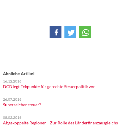
DIE LINKE
Weitere Themen
Memo-Gruppe
Institut Solidarische Moderne
Rosa-Luxemburg-Stiftung
Ähnliche Artikel
Über mich
16.12.2016
DGB legt Eckpunkte für gerechte Steuerpolitik vor
Kontakt
26.07.2016
Superreichensteuer?
08.02.2016
Abgekoppelte Regionen - Zur Rolle des Länderfinanzausgleichs