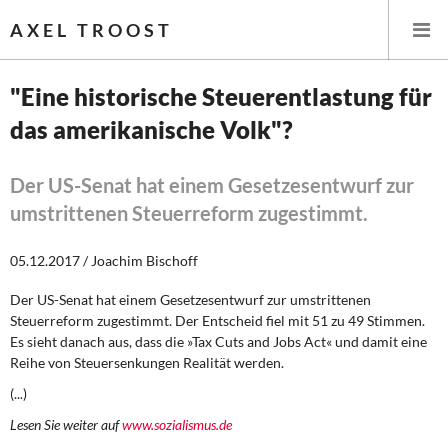
AXEL TROOST
"Eine historische Steuerentlastung für
das amerikanische Volk"?
Startseite
Themen
Der US-Senat hat einem Gesetzesentwurf zur
umstrittenen Steuerreform zugestimmt.
Leitlinien linker Wirtschafts- und Finanzpolitik
05.12.2017 / Joachim Bischoff
Wirtschaftspolitik
Der US-Senat hat einem Gesetzesentwurf zur umstrittenen
Steuerreform zugestimmt. Der Entscheid fiel mit 51 zu 49 Stimmen.
Steuer- und Finanzpolitik
Es sieht danach aus, dass die »Tax Cuts and Jobs Act« und damit eine
Reihe von Steuersenkungen Realität werden.
Öffentliche Infrastruktur und Daseinsvorsorge
(...)
Eurokrise und Griechenland
Lesen Sie weiter auf
www.sozialismus.de